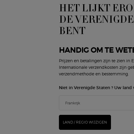
HET LIJKT ERO
DE VERENIGDE
BENT
&
LUMINOUS SILK DUO
E
HANDIG OM TE WET
Prijzen en betalingen zijn te zien in 
Internationale verzendkosten zijn ge
Oude prijs
€ 110,00
Nieuwe prijs
€ 100,10
O
verzendmethode en bestemming.
S SILK FOUNDATION & PRIMER & CONCEALER & CHEEK TINT
LUMINOUS SILK DUO
KOOP DE ROUTINE
Niet in Verenigde Staten ? Uw land 
LAND / REGIO WIJZIGEN