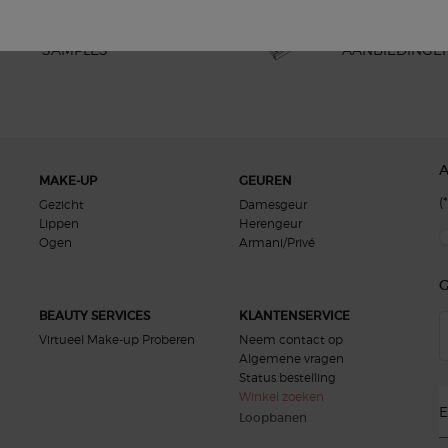
GRATIS
EXCLUSIEVE
SAMPLES
AANBIEDINGE
MAKE-UP
GEUREN
(*
Gezicht
Damesgeur
Lippen
Herengeur
new
Ogen
Armani/Privé
G
BEAUTY SERVICES
KLANTENSERVICE
Virtueel Make-up Proberen
Neem contact op
Algemene vragen
Status bestelling
Winkel zoeken
E
Loopbanen