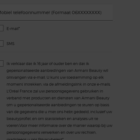
obiel telefoonnummer (Formaat 06XXXXXXXX)
*
E-mail
SMS
Ik verklaar dat ik 16 jaar of ouder ben en dat ik
gepersonaliseerde aanbiedingen van Armani Beauty wil
ontvangen via e-mail. U kunt uw toestemming op elk
moment intrekken, via de afmeldingslink in onze e-mails.
L'Oréal France zal uw persoonsgegevens gebruiken in
verband met producten en diensten van Armani Beauty
om u gepersonaliseerde aanbiedingen te sturen op basis
van de gegevens die u met ons hebt gedeeld, inclusief uw
beautyprofiel, en om statistieken en analyses uit te
voeren.Voor meer informatie over de manier waarop bij uw
persoonsgegevens verwerken en over uw rechten,
*
raadpleegt u ons
Privacybeleid