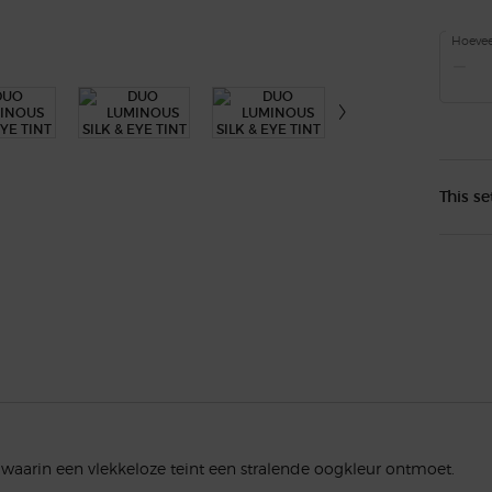
Hoevee
−
This se
aarin een vlekkeloze teint een stralende oogkleur ontmoet.