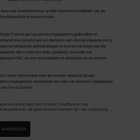
 kunt uw toestemming op elk moment intrekken, via de
fmeldingslink in onze e-mails.
'Oréal France zal uw persoonsgegevens gebruiken in
erband met producten en diensten van Armani beauty om u
epersonaliseerde aanbiedingen te sturen op basis van de
egevens die u met ons hebt gedeeld, inclusief uw
eautyprofiel, en om statistieken en analyses uit te voeren.
oor meer informatie over de manier waarop bij uw
ersoonsgegevens verwerken en over uw rechten, raadpleegt
 ons
Privacybeleid
.
eze site wordt beschermd door Cloudflare en het
rivacybeleid en de gebruiksvoorwaarden zijn van toepassing.
AANMELDEN