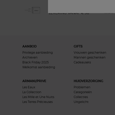
GRATIS STANDAARD
LEVERING VANAF € 50
Navigatie voettekst
AANBOD
GIFTS
Privilege aanbieding
Vrouwen geschenken
Archieven
Mannen geschenken
Black Friday 2025
Cadeausets
Welkomst aanbieding​
ARMANI/PRIVE
HUIDVERZORGING
Les Eaux
Problemen
La Collection
Categorieën
Les Mille et Une Nuits
Collecties
Les Terres Précieuses
Uitgelicht