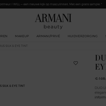
primeur: I WILL — een nieuwe kijk op masculiniteit. Met een gratis sample. *
UREN
MAKEUP
ARMANI/PRIVÉ
HUIDVERZORGING
S SILK & EYE TINT
DU
EY
€ 105
Oude p
Nieuwe
DUO LU
elegan
inform