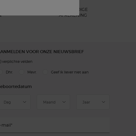
EENVOUDIGE
N
AFREKENING
AANMELDEN VOOR ONZE NIEUWSBRIEF
)
verplichte velden
slettersignup.title.legend
Dhr.
Mevr.
Geef ik liever niet aan
eboortedatum
-mail
*