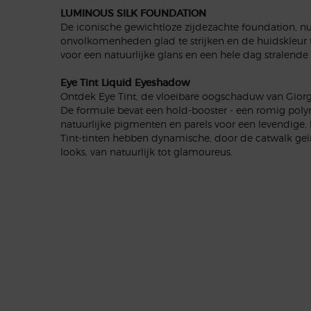
LUMINOUS SILK FOUNDATION
De iconische gewichtloze zijdezachte foundation, n
onvolkomenheden glad te strijken en de huidskleur t
voor een natuurlijke glans en een hele dag stralende 
Eye Tint Liquid Eyeshadow
Ontdek Eye Tint, de vloeibare oogschaduw van Giorg
De formule bevat een hold-booster - een romig poly
natuurlijke pigmenten en parels voor een levendige,
Tint-tinten hebben dynamische, door de catwalk geïn
looks, van natuurlijk tot glamoureus.
PDP Reviews