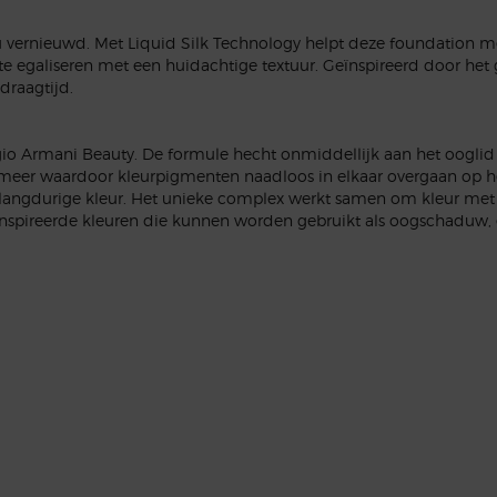
u vernieuwd. Met Liquid Silk Technology helpt deze foundation 
e egaliseren met een huidachtige textuur. Geïnspireerd door het 
draagtijd.
io Armani Beauty. De formule hecht onmiddellijk aan het ooglid v
meer waardoor kleurpigmenten naadloos in elkaar overgaan op het 
 langdurige kleur. Het unieke complex werkt samen om kleur met 
spireerde kleuren die kunnen worden gebruikt als oogschaduw, eyel