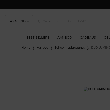
In 
€ - NL (NL)
Winkelzoeker
KLANTENSERVICE
BEST SELLERS
AANBOD
CADEAUS
GE
Hoofdinhoud
Home
Aanbod
Schoonheidsroutines
DUO LUMINOU