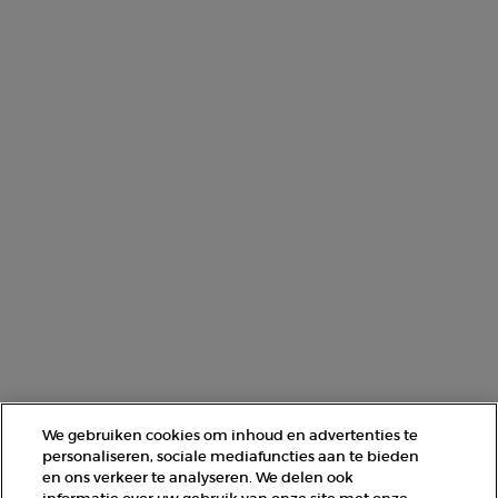
Deze site wordt beschermd door Cloudflare en het privacybeleid en de
gebruiksvoorwaarden zijn van toepassing.
AANMELDEN
NEEM CONTACT MET ONS OP
ZOEK EEN WINKEL
+31 232 120 008​
Fabrikantinformatie
GIORGIO ARMANI PARFUMS
We gebruiken cookies om inhoud en advertenties te
14, rue Royale - 75008 Paris France
personaliseren, sociale mediafuncties aan te bieden
armanibeauty@nl.oaccare.com
en ons verkeer te analyseren. We delen ook