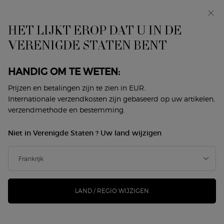
In primeur: I WILL — een nieuwe kijk op masculiniteit.
Met een gratis sample. *
HET LIJKT EROP DAT U IN DE
0
Mijn
0 product
VERENIGDE STATEN BENT
Winkelzoeker
mandje
Hoofdinhoud
Klantenservice
HANDIG OM TE WETEN:
GEBRUIKSVOORWAARDEN
Prijzen en betalingen zijn te zien in EUR.
Internationale verzendkosten zijn gebaseerd op uw artikelen,
verzendmethode en bestemming.
GEBRUIKSVOORWAARDEN WEBSITE
Niet in Verenigde Staten ? Uw land wijzigen
WWW.ARMANIBEAUTY.NL
Geldig vanaf 01/07/2023
LAND / REGIO WIJZIGEN
Welkom op deze website gewijd aan Armani beauty (hierna de
"
Website
").