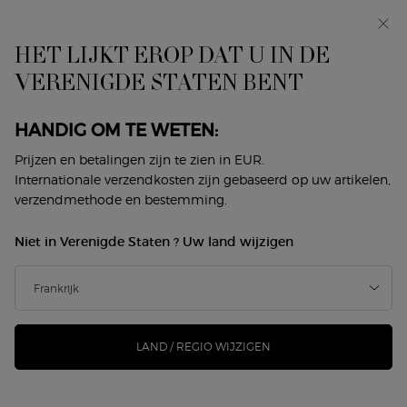
Makeup Festival: tot 30% korting op een selectie.
Zomergeschenken vanaf 50€ — code: SUMMER*
HET LIJKT EROP DAT U IN DE
0
Mijn
0 product
VERENIGDE STATEN BENT
Winkelzoeker
mandje
Hoofdinhoud
Home
Makeup
Collecties
Lip Power
HANDIG OM TE WETEN:
LIP POWER
Prijzen en betalingen zijn te zien in EUR.
Internationale verzendkosten zijn gebaseerd op uw artikelen,
Sorteer op
verzendmethode en bestemming.
2 producten
Sorteren op
VERFIJNEN
FILTER MENU
Niet in Verenigde Staten ? Uw land wijzigen
-22%
LAND / REGIO WIJZIGEN