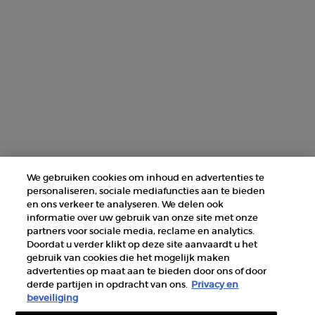
NEEM CONTACT MET ONS OP
ZOEK EEN WINKEL
+31 232 120 008​
Fabrikantinformatie
GIORGIO ARMANI PARFUMS
We gebruiken cookies om inhoud en advertenties te
14, rue Royale - 75008 Paris France
personaliseren, sociale mediafuncties aan te bieden
armanibeauty@nl.oaccare.com
en ons verkeer te analyseren. We delen ook
informatie over uw gebruik van onze site met onze
partners voor sociale media, reclame en analytics.
Doordat u verder klikt op deze site aanvaardt u het
gebruik van cookies die het mogelijk maken
advertenties op maat aan te bieden door ons of door
derde partijen in opdracht van ons.
Privacy en
AANKOOPOPTIE
beveiliging