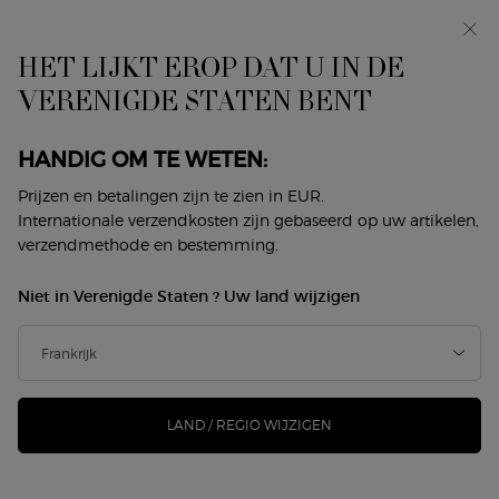
In primeur: I WILL — een nieuwe kijk op masculiniteit.
Met een gratis sample. *
HET LIJKT EROP DAT U IN DE
0
Mijn
0 product
VERENIGDE STATEN BENT
Winkelzoeker
mandje
Hoofdinhoud
Home
Makeup
Lippen
Lipstick
HANDIG OM TE WETEN:
LIPSTICK
Prijzen en betalingen zijn te zien in EUR.
Internationale verzendkosten zijn gebaseerd op uw artikelen,
Sorteer op
verzendmethode en bestemming.
8 producten
Sorteren op
VERFIJNEN
FILTER MENU
Niet in Verenigde Staten ? Uw land wijzigen
NIEUW
Limited
Edition
-25%
LAND / REGIO WIJZIGEN