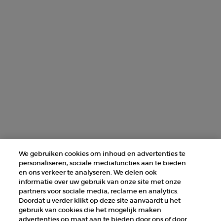
AANMELDEN
NEEM CONTACT MET ONS OP
ZOEK EEN WINKEL
+31 232 120 008​
Fabrikantinformatie
GIORGIO ARMANI PARFUMS
We gebruiken cookies om inhoud en advertenties te
14, rue Royale - 75008 Paris France
personaliseren, sociale mediafuncties aan te bieden
armanibeauty@nl.oaccare.com
en ons verkeer te analyseren. We delen ook
informatie over uw gebruik van onze site met onze
partners voor sociale media, reclame en analytics.
Doordat u verder klikt op deze site aanvaardt u het
gebruik van cookies die het mogelijk maken
advertenties op maat aan te bieden door ons of door