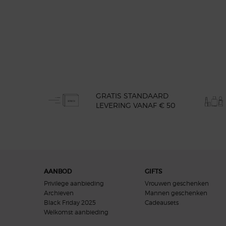
GRATIS STANDAARD
LEVERING VANAF € 50
Navigatie voettekst
AANBOD
GIFTS
Privilege aanbieding
Vrouwen geschenken
Archieven
Mannen geschenken
Black Friday 2025
Cadeausets
Welkomst aanbieding​