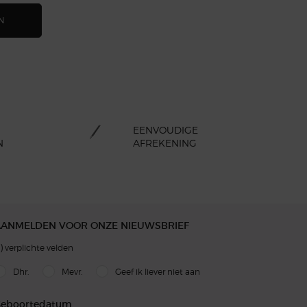
N
EENVOUDIGE
N
AFREKENING
AANMELDEN VOOR ONZE NIEUWSBRIEF
)
verplichte velden
slettersignup.title.legend
Dhr.
Mevr.
Geef ik liever niet aan
eboortedatum