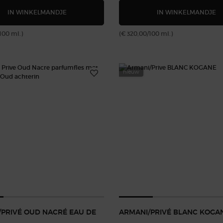
ARMANI/PRIVÉ SANTAL DAN SHA
A
IN WINKELMANDJE
IN WINKELMANDJE
100 ml.)
(€ 320,00/100 ml.)
nieuw
/PRIVÉ OUD NACRÉ EAU DE
ARMANI/PRIVÉ BLANC KOGA