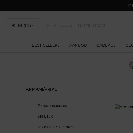
In 
€ - NL (NL)
Winkelzoeker
KLANTENSERVICE
BEST SELLERS
AANBOD
CADEAUS
GE
Hoofdinhoud
ARMANI/PRIVÉ
Armani/Privé
Terres précieuses
Les Eaux
Les mille et une nuits