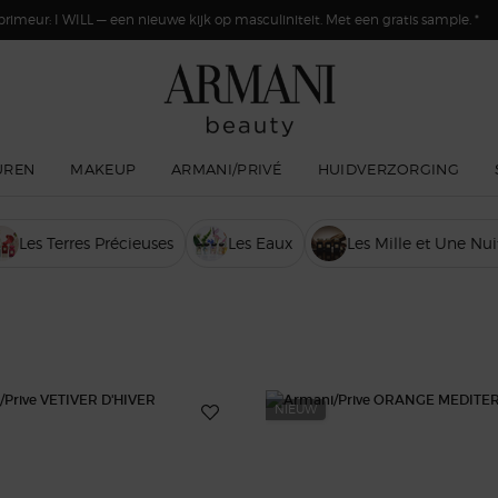
primeur: I WILL — een nieuwe kijk op masculiniteit. Met een gratis sample. *
UREN
MAKEUP
ARMANI/PRIVÉ
HUIDVERZORGING
Les Terres Précieuses
Les Eaux
Les Mille et Une Nui
NIEUW