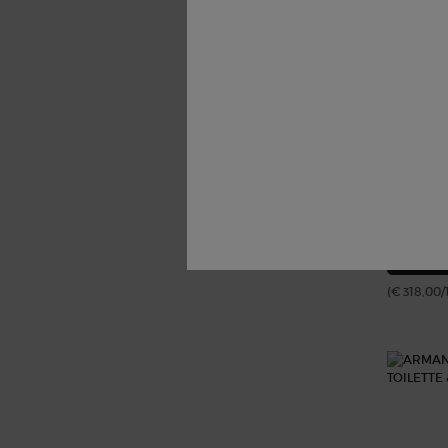
ARMANI/
€ 318,0
(€ 318,00/