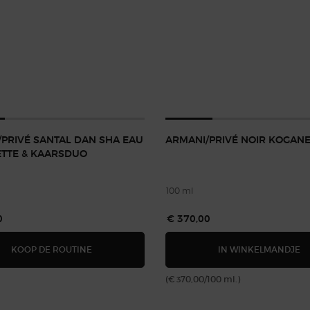
PRIVÉ SANTAL DAN SHA EAU
ARMANI/PRIVÉ NOIR KOGAN
ETTE & KAARSDUO
100 ml
0
€ 370,00
ARMANI/PRIVÉ SANTAL DAN SHA EAU DE TOILETT
A
KOOP DE ROUTINE
IN WINKELMANDJE
(€ 370,00/100 ml.)