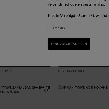
verzendmethode en bestemming.
Niet in Verenigde Staten ? Uw land 
PRIVÉ CUIR NU
ARMANI/PRIVÉ OUD ROYAL
100 ml
LAND / REGIO WIJZIGEN
0
€ 315,00
ARMANI/PRIVÉ CUIR NU
A
IN WINKELMANDJE
IN WINKELMANDJE
100 ml.)
(€ 315,00/100 ml.)