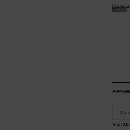
nieuw
ARMANI/
€ 210,0