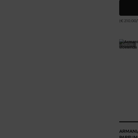
(€ 210,00/
NIEUW
ARMANI
PARFUM