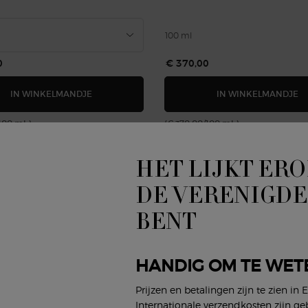
100 ml
0
€ 370,00
ARMANI/PRIVÉ OUD NACRÉ EAU DE PARFUM
A
IN WINKELMANDJE
IN WINKELMANDJE
100 ml.)
(€ 370,00/100 ml.)
HET LIJKT ERO
DE VERENIGDE
BENT
HANDIG OM TE WET
Prijzen en betalingen zijn te zien in 
Internationale verzendkosten zijn ge