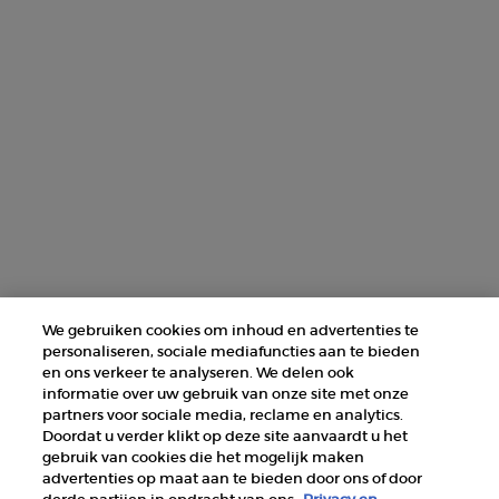
AANMELDEN
NEEM CONTACT MET ONS OP
ZOEK EEN WINKEL
+31 232 120 008​
Fabrikantinformatie
GIORGIO ARMANI PARFUMS
We gebruiken cookies om inhoud en advertenties te
14, rue Royale - 75008 Paris France
personaliseren, sociale mediafuncties aan te bieden
armanibeauty@nl.oaccare.com
en ons verkeer te analyseren. We delen ook
informatie over uw gebruik van onze site met onze
partners voor sociale media, reclame en analytics.
Doordat u verder klikt op deze site aanvaardt u het
gebruik van cookies die het mogelijk maken
advertenties op maat aan te bieden door ons of door