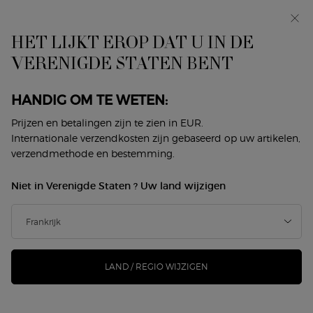
In primeur: I WILL — een nieuwe kijk op masculiniteit.
Met een gratis sample. *
HET LIJKT EROP DAT U IN DE
0
Mijn
0 product
VERENIGDE STATEN BENT
Winkelzoeker
mandje
Hoofdinhoud
Terug naar Home
HANDIG OM TE WETEN:
Prijzen en betalingen zijn te zien in EUR.
Een winkel zoeken
Internationale verzendkosten zijn gebaseerd op uw artikelen,
verzendmethode en bestemming.
Type and press the down arrow to browse available matches
Adres, stad, postcode...
OK
Niet in Verenigde Staten ? Uw land wijzigen
Geolocate me
KAART
FILTERS
LAND / REGIO WIJZIGEN
0 WINKELS
Dicht bij Je locatie