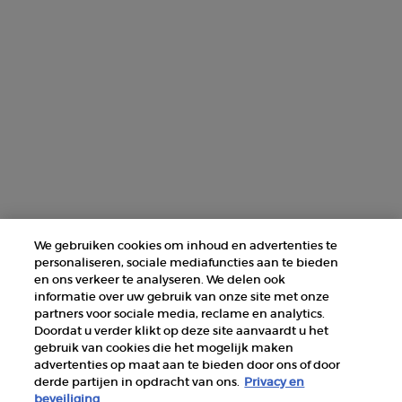
NEEM CONTACT MET ONS OP
ZOEK EEN WINKEL
+31 232 120 008​
Fabrikantinformatie
GIORGIO ARMANI PARFUMS
We gebruiken cookies om inhoud en advertenties te
14, rue Royale - 75008 Paris France
personaliseren, sociale mediafuncties aan te bieden
armanibeauty@nl.oaccare.com
en ons verkeer te analyseren. We delen ook
informatie over uw gebruik van onze site met onze
partners voor sociale media, reclame en analytics.
Doordat u verder klikt op deze site aanvaardt u het
gebruik van cookies die het mogelijk maken
advertenties op maat aan te bieden door ons of door
derde partijen in opdracht van ons.
Privacy en
AANKOOPOPTIE
beveiliging