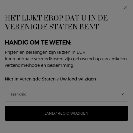
In primeur: I WILL — een nieuwe kijk op masculiniteit.
Met een gratis sample. *
HET LIJKT EROP DAT U IN DE
0
Mijn
0 product
VERENIGDE STATEN BENT
Winkelzoeker
mandje
Hoofdinhoud
Home
Makeup
Lippen
Lip Gloss
HANDIG OM TE WETEN:
LIP GLOSS
Prijzen en betalingen zijn te zien in EUR.
Internationale verzendkosten zijn gebaseerd op uw artikelen,
Sorteer op
verzendmethode en bestemming.
4 producten
Sorteren op
VERFIJNEN
FILTER MENU
Niet in Verenigde Staten ? Uw land wijzigen
LAND / REGIO WIJZIGEN