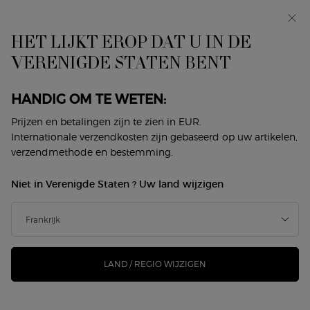
In primeur: I WILL — een nieuwe kijk op masculiniteit.
Met een gratis sample. *
HET LIJKT EROP DAT U IN DE
0
Mijn
0 product
VERENIGDE STATEN BENT
Winkelzoeker
mandje
Hoofdinhoud
Home
Makeup
Ogen
Eyeliner
HANDIG OM TE WETEN:
EYELINER
Prijzen en betalingen zijn te zien in EUR.
Internationale verzendkosten zijn gebaseerd op uw artikelen,
Sorteer op
verzendmethode en bestemming.
1 product
Topverkopers
VERFIJNEN
FILTER MENU
Niet in Verenigde Staten ? Uw land wijzigen
-20%
LAND / REGIO WIJZIGEN