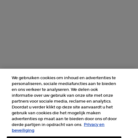
NEEM CONTACT MET ONS OP
ZOEK EEN WINKEL
+31 232 120 008​
Fabrikantinformatie
GIORGIO ARMANI PARFUMS
We gebruiken cookies om inhoud en advertenties te
14, rue Royale - 75008 Paris France
personaliseren, sociale mediafuncties aan te bieden
armanibeauty@nl.oaccare.com
en ons verkeer te analyseren. We delen ook
informatie over uw gebruik van onze site met onze
partners voor sociale media, reclame en analytics.
Doordat u verder klikt op deze site aanvaardt u het
gebruik van cookies die het mogelijk maken
advertenties op maat aan te bieden door ons of door
derde partijen in opdracht van ons.
Privacy en
AANKOOPOPTIE
beveiliging