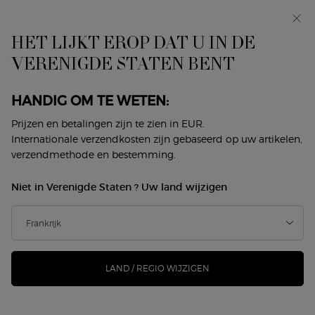
In primeur: I WILL — een nieuwe kijk op masculiniteit.
Met een gratis sample. *
HET LIJKT EROP DAT U IN DE
Hoofdinhoud
0
Mijn
0 product
VERENIGDE STATEN BENT
Winkelzoeker
mandje
HANDIG OM TE WETEN:
Prijzen en betalingen zijn te zien in EUR.
Internationale verzendkosten zijn gebaseerd op uw artikelen,
verzendmethode en bestemming.
Niet in Verenigde Staten ? Uw land wijzigen
LAND / REGIO WIJZIGEN