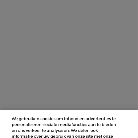
AANMELDEN
NEEM CONTACT MET ONS OP
ZOEK EEN WINKEL
+31 232 120 008​
Fabrikantinformatie
GIORGIO ARMANI PARFUMS
14, rue Royale - 75008 Paris France
armanibeauty@nl.oaccare.com
We gebruiken cookies om inhoud en advertenties te
personaliseren, sociale mediafuncties aan te bieden
en ons verkeer te analyseren. We delen ook
informatie over uw gebruik van onze site met onze