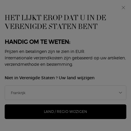
In primeur: I WILL — een nieuwe kijk op masculiniteit.
Met een gratis sample. *
HET LIJKT EROP DAT U IN DE
0
Mijn
0 product
VERENIGDE STATEN BENT
Winkelzoeker
mandje
Hoofdinhoud
Terug naar Schoonheidsroutines
HANDIG OM TE WETEN:
DUO POWER OF YOU & EYE TINT
Prijzen en betalingen zijn te zien in EUR.
Internationale verzendkosten zijn gebaseerd op uw artikelen,
verzendmethode en bestemming.
€ 141,00
€ 105,75
Op voorraad
Oude prijs
Nieuwe prijs
Niet in Verenigde Staten ? Uw land wijzigen
DUO POWER OF YOU & EYE TINT Een lichtgevende fruitig-
gourmand geur ontmoet een iconische long-wear ...
Meer
informatie
LAND / REGIO WIJZIGEN