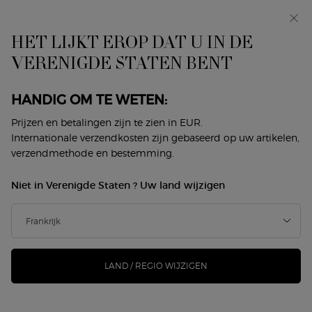
In primeur: I WILL — een nieuwe kijk op masculiniteit.
Met een gratis sample. *
HET LIJKT EROP DAT U IN DE
0
Mijn
0 product
VERENIGDE STATEN BENT
Winkelzoeker
mandje
Hoofdinhoud
ER ZIJN GEEN RESULTATEN GEVONDEN
HANDIG OM TE WETEN:
Prijzen en betalingen zijn te zien in EUR.
DIT VINDT U MISSCHIEN OOK
Internationale verzendkosten zijn gebaseerd op uw artikelen,
verzendmethode en bestemming.
LEUK
Niet in Verenigde Staten ? Uw land wijzigen
NIEUW
-25%
LAND / REGIO WIJZIGEN