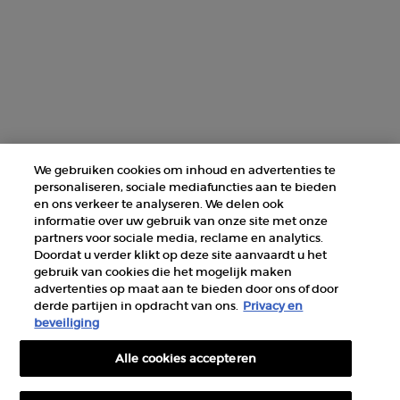
ZOEK EEN WINKEL
+31 232 120 008​
Fabrikantinformatie
GIORGIO ARMANI PARFUMS
We gebruiken cookies om inhoud en advertenties te
14, rue Royale - 75008 Paris France
personaliseren, sociale mediafuncties aan te bieden
armanibeauty@nl.oaccare.com
en ons verkeer te analyseren. We delen ook
informatie over uw gebruik van onze site met onze
partners voor sociale media, reclame en analytics.
Doordat u verder klikt op deze site aanvaardt u het
gebruik van cookies die het mogelijk maken
advertenties op maat aan te bieden door ons of door
derde partijen in opdracht van ons.
Privacy en
AANKOOPOPTIE
beveiliging
Alle cookies accepteren
€ - NL (NL)