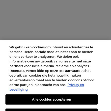
ZOEK EEN WINKEL
+31 232 120 008​
Fabrikantinformatie
GIORGIO ARMANI PARFUMS
We gebruiken cookies om inhoud en advertenties te
14, rue Royale - 75008 Paris France
personaliseren, sociale mediafuncties aan te bieden
armanibeauty@nl.oaccare.com
en ons verkeer te analyseren. We delen ook
informatie over uw gebruik van onze site met onze
partners voor sociale media, reclame en analytics.
Doordat u verder klikt op deze site aanvaardt u het
gebruik van cookies die het mogelijk maken
advertenties op maat aan te bieden door ons of door
derde partijen in opdracht van ons.
Privacy en
AANKOOPOPTIE
beveiliging
Alle cookies accepteren
€ - NL (NL)