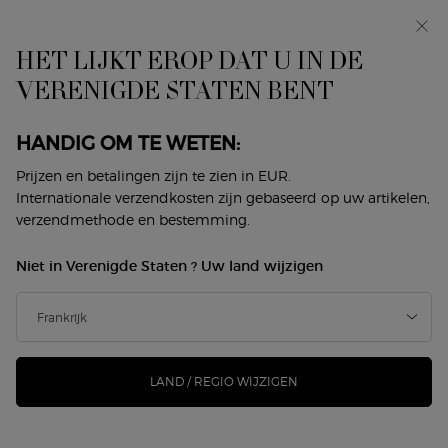
In primeur: I WILL — een nieuwe kijk op masculiniteit.
Met een gratis sample. *
HET LIJKT EROP DAT U IN DE
0
Mijn
0 product
VERENIGDE STATEN BENT
Winkelzoeker
mandje
Hoofdinhoud
ER ZIJN GEEN RESULTATEN GEVONDEN
HANDIG OM TE WETEN:
Prijzen en betalingen zijn te zien in EUR.
DIT VINDT U MISSCHIEN OOK
Internationale verzendkosten zijn gebaseerd op uw artikelen,
verzendmethode en bestemming.
LEUK
Niet in Verenigde Staten ? Uw land wijzigen
NIEUW
-25%
LAND / REGIO WIJZIGEN