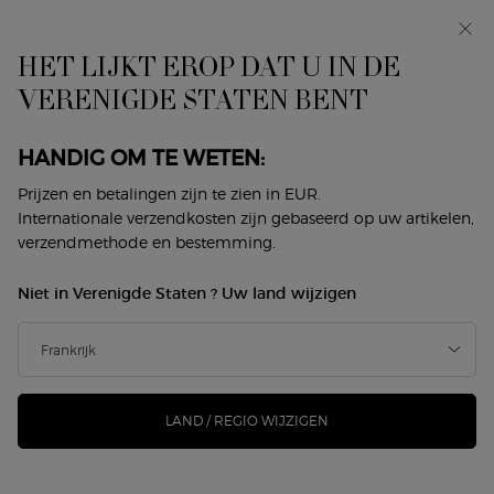
Makeup Festival: tot 30% korting op een selectie.
Zomergeschenken vanaf 50€ — code: SUMMER*
HET LIJKT EROP DAT U IN DE
0
Mijn
0 product
VERENIGDE STATEN BENT
Winkelzoeker
mandje
Hoofdinhoud
Terug naar Les Eaux
HANDIG OM TE WETEN:
ARMANI/PRIVÉ IRIS BLEU
Prijzen en betalingen zijn te zien in EUR.
Internationale verzendkosten zijn gebaseerd op uw artikelen,
verzendmethode en bestemming.
€ 195,00
Op voorraad
(€ 195,00/100 ml.)
Niet in Verenigde Staten ? Uw land wijzigen
Een ode aan het mediterrane blauwe uur, het korte
moment tussen dag en nacht waarop lucht en zee sam ...
Meer informatie
LAND / REGIO WIJZIGEN
nieuw