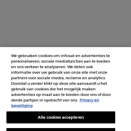
ZOEK EEN WINKEL
+31 232 120 008​
Fabrikantinformatie
GIORGIO ARMANI PARFUMS
We gebruiken cookies om inhoud en advertenties te
14, rue Royale - 75008 Paris France
personaliseren, sociale mediafuncties aan te bieden
armanibeauty@nl.oaccare.com
en ons verkeer te analyseren. We delen ook
informatie over uw gebruik van onze site met onze
partners voor sociale media, reclame en analytics.
Doordat u verder klikt op deze site aanvaardt u het
gebruik van cookies die het mogelijk maken
advertenties op maat aan te bieden door ons of door
derde partijen in opdracht van ons.
Privacy en
AANKOOPOPTIE
beveiliging
Alle cookies accepteren
€ - NL (NL)