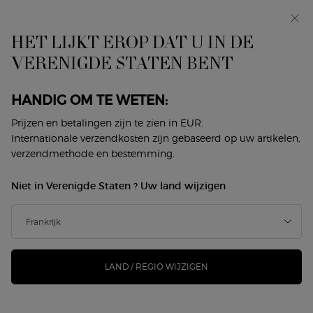
Makeup Festival: tot 30% korting op een selectie.
Zomergeschenken vanaf 50€ — code: SUMMER*
HET LIJKT EROP DAT U IN DE
0
Mijn
0 product
VERENIGDE STATEN BENT
Winkelzoeker
mandje
Hoofdinhoud
ER ZIJN GEEN RESULTATEN GEVONDEN
HANDIG OM TE WETEN:
Prijzen en betalingen zijn te zien in EUR.
DIT VINDT U MISSCHIEN OOK
Internationale verzendkosten zijn gebaseerd op uw artikelen,
verzendmethode en bestemming.
LEUK
Niet in Verenigde Staten ? Uw land wijzigen
NIEUW
NIEUW
-25%
LAND / REGIO WIJZIGEN