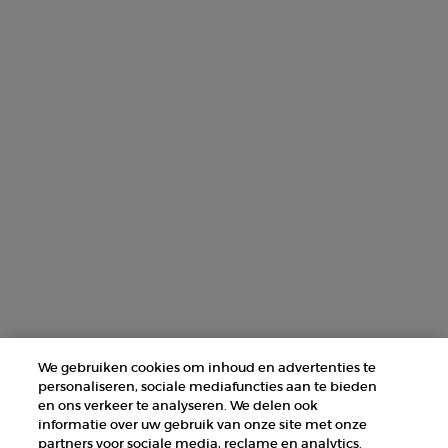
AANMELDEN
NEEM CONTACT MET ONS OP
ZOEK EEN WINKEL
+31 232 120 008​
Fabrikantinformatie
GIORGIO ARMANI PARFUMS
14, rue Royale - 75008 Paris France
armanibeauty@nl.oaccare.com
We gebruiken cookies om inhoud en advertenties te
personaliseren, sociale mediafuncties aan te bieden
en ons verkeer te analyseren. We delen ook
informatie over uw gebruik van onze site met onze
partners voor sociale media, reclame en analytics.