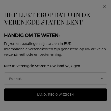
In primeur: I WILL — een nieuwe kijk op masculiniteit.
Met een gratis sample. *
HET LIJKT EROP DAT U IN DE
0
Mijn
0 product
VERENIGDE STATEN BENT
Winkelzoeker
mandje
Hoofdinhoud
Terug naar Bad en lichaam
HANDIG OM TE WETEN:
ARMANI/PRIVÉ BOIS D'ENCENS
Prijzen en betalingen zijn te zien in EUR.
Internationale verzendkosten zijn gebaseerd op uw artikelen,
DOUCHEGEL
verzendmethode en bestemming.
€ 65,00
Op voorraad
Niet in Verenigde Staten ? Uw land wijzigen
Een unieke mix van wierook en rode peper noten verweven
met een krachtig complex van actieve ing ...
Meer
informatie
LAND / REGIO WIJZIGEN