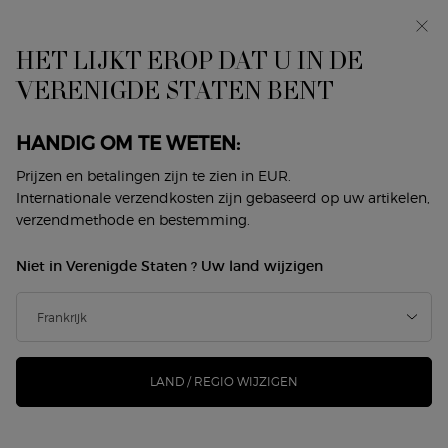
In primeur: I WILL — een nieuwe kijk op masculiniteit.
Met een gratis sample. *
HET LIJKT EROP DAT U IN DE
0
Mijn
0 product
VERENIGDE STATEN BENT
Winkelzoeker
mandje
Hoofdinhoud
Terug naar Les Eaux
HANDIG OM TE WETEN:
ARMANI/PRIVÉ CYPRÈS
Prijzen en betalingen zijn te zien in EUR.
Internationale verzendkosten zijn gebaseerd op uw artikelen,
PANTELLERIA
verzendmethode en bestemming.
€ 210,00
Niet meer op voorraad
Niet in Verenigde Staten ? Uw land wijzigen
(€ 210,00/100 ml.)
Giorgio Armani liet zich inspireren door de oevers van
Pantellaria voor het nieuwste parfum in de co ...
Meer
informatie
LAND / REGIO WIJZIGEN