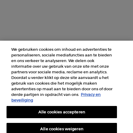
Fabrikantinformatie
GIORGIO ARMANI PARFUMS
14, rue Royale - 75008 Paris France
armanibeauty@nl.oaccare.com
We gebruiken cookies om inhoud en advertenties te
personaliseren, sociale mediafuncties aan te bieden
en ons verkeer te analyseren. We delen ook
informatie over uw gebruik van onze site met onze
partners voor sociale media, reclame en analytics.
Doordat u verder klikt op deze site aanvaardt u het
gebruik van cookies die het mogelijk maken
AANKOOPOPTIE
advertenties op maat aan te bieden door ons of door
derde partijen in opdracht van ons.
Privacy en
€ - NL (NL)
beveiliging
Alle cookies accepteren
© 2026 Armani beauty
Algemene verkoopvoorwaarden
Gebruiksvoorwaarden
Sitemap
Alle cookies weigeren