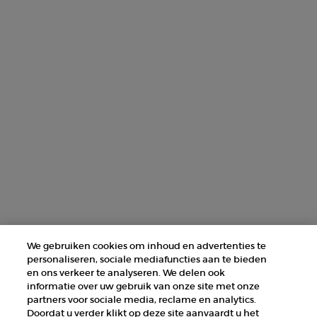
AANMELDEN
NEEM CONTACT MET ONS OP
ZOEK EEN WINKEL
+31 232 120 008​
Fabrikantinformatie
GIORGIO ARMANI PARFUMS
14, rue Royale - 75008 Paris France
armanibeauty@nl.oaccare.com
We gebruiken cookies om inhoud en advertenties te
personaliseren, sociale mediafuncties aan te bieden
en ons verkeer te analyseren. We delen ook
informatie over uw gebruik van onze site met onze
partners voor sociale media, reclame en analytics.
Doordat u verder klikt op deze site aanvaardt u het