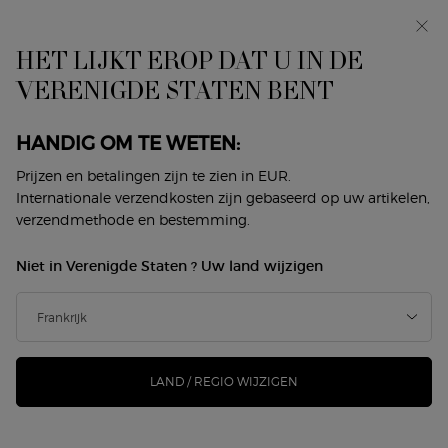
In primeur: I WILL — een nieuwe kijk op masculiniteit.
Met een gratis sample. *
HET LIJKT EROP DAT U IN DE
0
Mijn
0 product
VERENIGDE STATEN BENT
Winkelzoeker
mandje
Hoofdinhoud
Terug naar Sì
HANDIG OM TE WETEN:
SÌ PASSIONE ÉCLAT DE PARFUM
Prijzen en betalingen zijn te zien in EUR.
Internationale verzendkosten zijn gebaseerd op uw artikelen,
verzendmethode en bestemming.
€ 128,00
Op voorraad
(€ 256,00/100 ml.)
Niet in Verenigde Staten ? Uw land wijzigen
Ontdek Sí PASSIONE Éclat de Parfum, het passionele,
uitgesproken en stralende parfum dat u aammoedig ...
Meer informatie
168 mensen hebben dit artikel gezien
LAND / REGIO WIJZIGEN