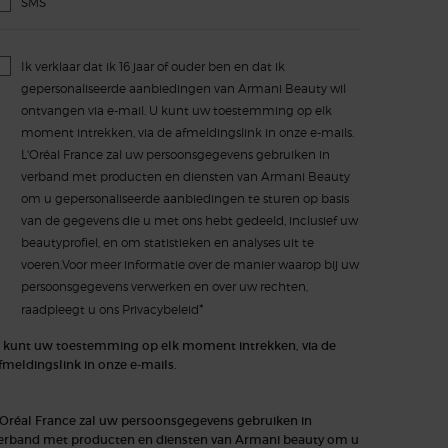
SMS
Ik verklaar dat ik 16 jaar of ouder ben en dat ik
gepersonaliseerde aanbiedingen van Armani Beauty wil
ontvangen via e-mail. U kunt uw toestemming op elk
moment intrekken, via de afmeldingslink in onze e-mails.
L'Oréal France zal uw persoonsgegevens gebruiken in
verband met producten en diensten van Armani Beauty
om u gepersonaliseerde aanbiedingen te sturen op basis
van de gegevens die u met ons hebt gedeeld, inclusief uw
beautyprofiel, en om statistieken en analyses uit te
voeren.Voor meer informatie over de manier waarop bij uw
persoonsgegevens verwerken en over uw rechten,
*
raadpleegt u ons
Privacybeleid
 kunt uw toestemming op elk moment intrekken, via de
fmeldingslink in onze e-mails.
'Oréal France zal uw persoonsgegevens gebruiken in
erband met producten en diensten van Armani beauty om u