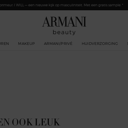
primeur: I WILL — een nieuwe kijk op masculiniteit. Met een gratis sample. *
UREN
MAKEUP
ARMANI/PRIVÉ
HUIDVERZORGING
EN OOK LEUK