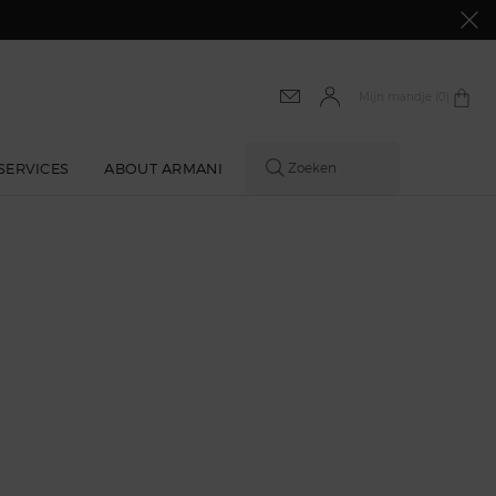
Mijn mandje
0 product
0
SERVICES
ABOUT ARMANI
Zoeken