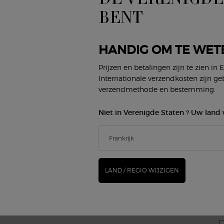
BENT
MAKE-UP
GEUREN
(*
Gezicht
Damesgeur
Lippen
Herengeur
HANDIG OM TE WET
new
Ogen
Armani/Privé
Prijzen en betalingen zijn te zien in 
G
Internationale verzendkosten zijn ge
verzendmethode en bestemming.
BEAUTY SERVICES
KLANTENSERVICE
Virtueel Make-up Proberen
Neem contact op
Algemene vragen
Niet in Verenigde Staten ? Uw land 
Status bestelling
Winkel zoeken
E
Loopbanen
LAND / REGIO WIJZIGEN
M