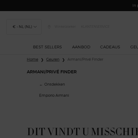
In 
€ - NL (NL)
Winkelzoeker
KLANTENSERVICE
BEST SELLERS
AANBOD
CADEAUS
GE
Hoofdinhoud
Home
Geuren
Armani/Privé Finder
ARMANI/PRIVÉ FINDER
Armani/Privé Finder
Ontdekken
Emporio Armani
DIT VINDT U MISSCHI