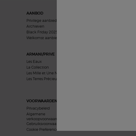
Navigatie voettekst
AANBOD
GIFTS
Privilege aanbieding
Vrouwen geschenken
Archieven
Mannen geschenken
Black Friday 2025
Cadeausets
Welkomst aanbieding​
ARMANI/PRIVE
HUIDVERZORGING
Les Eaux
Problemen
La Collection
Categorieën
Les Mille et Une Nuits
Collecties
Les Terres Précieuses
Uitgelicht
VOORWAARDEN
Privacybeleid
Algemene
verkoopvoorwaarden
Gebruiksvoorwaarden
Cookie Preferences