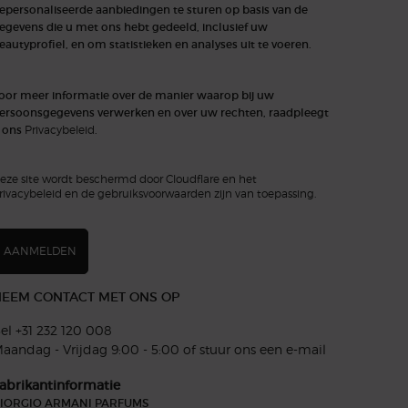
epersonaliseerde aanbiedingen te sturen op basis van de
egevens die u met ons hebt gedeeld, inclusief uw
eautyprofiel, en om statistieken en analyses uit te voeren.
oor meer informatie over de manier waarop bij uw
ersoonsgegevens verwerken en over uw rechten, raadpleegt
 ons
Privacybeleid
.
eze site wordt beschermd door Cloudflare en het
rivacybeleid en de gebruiksvoorwaarden zijn van toepassing.
AANMELDEN
EEM CONTACT MET ONS OP
el +31 232 120 008​
aandag - Vrijdag 9:00 - 5:00 of
stuur ons een e-mail
abrikantinformatie
IORGIO ARMANI PARFUMS