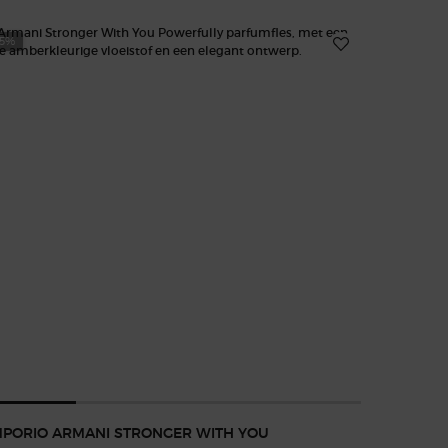
25%
-20%
PORIO ARMANI STRONGER WITH YOU
ACQUA DI