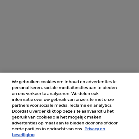
ZOEK EEN WINKEL
+31 232 120 008​
Fabrikantinformatie
GIORGIO ARMANI PARFUMS
14, rue Royale - 75008 Paris France
armanibeauty@nl.oaccare.com
We gebruiken cookies om inhoud en advertenties te
personaliseren, sociale mediafuncties aan te bieden
en ons verkeer te analyseren. We delen ook
informatie over uw gebruik van onze site met onze
partners voor sociale media, reclame en analytics.
Doordat u verder klikt op deze site aanvaardt u het
gebruik van cookies die het mogelijk maken
AANKOOPOPTIE
advertenties op maat aan te bieden door ons of door
derde partijen in opdracht van ons.
Privacy en
€ - NL (NL)
beveiliging