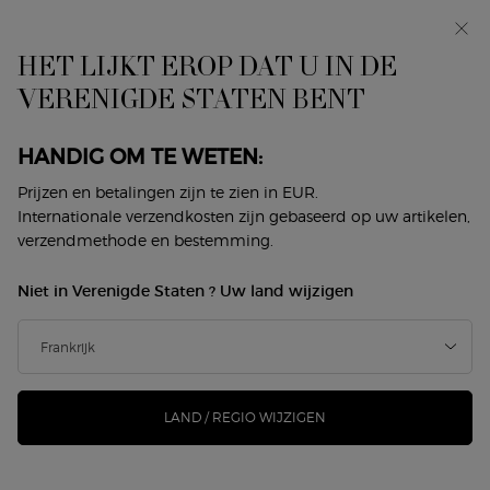
In primeur: I WILL — een nieuwe kijk op masculiniteit.
Met een gratis sample. *
HET LIJKT EROP DAT U IN DE
0
Mijn
0 product
VERENIGDE STATEN BENT
Winkelzoeker
mandje
Hoofdinhoud
Terug naar Crema Nera
HANDIG OM TE WETEN:
CREMA NERA DUAL ESSENCE
Prijzen en betalingen zijn te zien in EUR.
Internationale verzendkosten zijn gebaseerd op uw artikelen,
FOUNDATION 30 ML - NAVULBAAR
verzendmethode en bestemming.
€ 175,00
Op voorraad
Niet in Verenigde Staten ? Uw land wijzigen
Wanneer high-precision huidverzorging professionele
creativiteit ontmoet: De jeugdherstellende kra ...
Meer
informatie
LAND / REGIO WIJZIGEN
212 mensen hebben dit artikel gezien