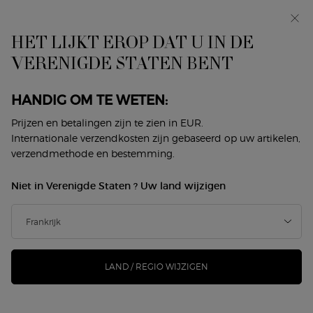
In primeur: I WILL — een nieuwe kijk op masculiniteit.
Met een gratis sample. *
HET LIJKT EROP DAT U IN DE
0
Mijn
0 product
VERENIGDE STATEN BENT
Winkelzoeker
mandje
Hoofdinhoud
Terug naar Huidverzorging
HANDIG OM TE WETEN:
SUPREME REVIVING CREAM -
Prijzen en betalingen zijn te zien in EUR.
Internationale verzendkosten zijn gebaseerd op uw artikelen,
REFILL
verzendmethode en bestemming.
€ 300,00
Op voorraad
Niet in Verenigde Staten ? Uw land wijzigen
(€ 600,00/100 ml.)
De CRÈME SUPREME REVIVING, geïnspireerd door de
natuur op het eiland Pantelleria in Italië, is de ui ...
Meer
informatie
LAND / REGIO WIJZIGEN