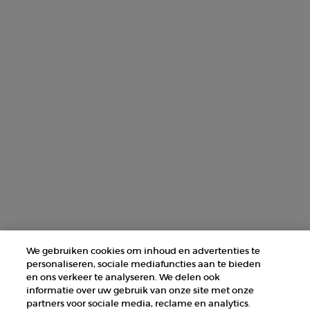
AANMELDEN
NEEM CONTACT MET ONS OP
ZOEK EEN WINKEL
+31 232 120 008​
Fabrikantinformatie
GIORGIO ARMANI PARFUMS
14, rue Royale - 75008 Paris France
armanibeauty@nl.oaccare.com
We gebruiken cookies om inhoud en advertenties te
personaliseren, sociale mediafuncties aan te bieden
en ons verkeer te analyseren. We delen ook
informatie over uw gebruik van onze site met onze
partners voor sociale media, reclame en analytics.