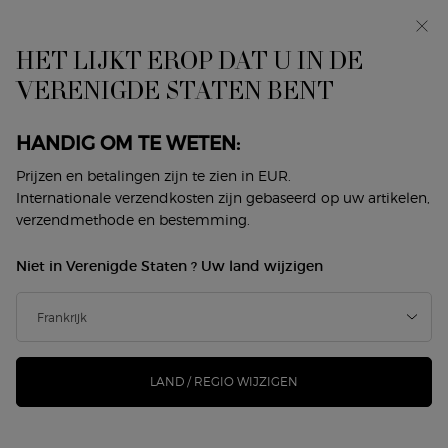
In primeur: I WILL — een nieuwe kijk op masculiniteit.
Met een gratis sample. *
HET LIJKT EROP DAT U IN DE
0
Mijn
0 product
VERENIGDE STATEN BENT
Winkelzoeker
mandje
Hoofdinhoud
Terug naar Lippen
HANDIG OM TE WETEN:
Prijzen en betalingen zijn te zien in EUR.
LIPMAESTRO
Internationale verzendkosten zijn gebaseerd op uw artikelen,
LIP MAESTRO SATIN NUDE MANIA
verzendmethode en bestemming.
- LIMITED EDITION
Niet in Verenigde Staten ? Uw land wijzigen
€ 50,00
€ 37,50
Op voorraad
Oude prijs
Nieuwe prijs
Armani introduceert NUDE MANIA, de nieuwe exclusieve
versie van LIP MAESTRO SATIN. De nieuwe en leve ...
Meer
informatie
LAND / REGIO WIJZIGEN
104 mensen hebben dit artikel gezien