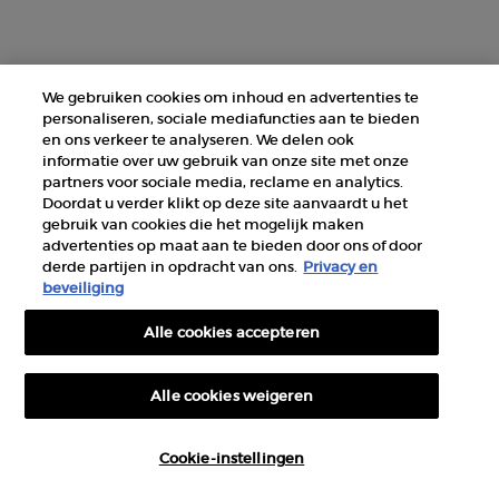
GIORGIO ARMANI PARFUMS
14, rue Royale - 75008 Paris France
armanibeauty@nl.oaccare.com
We gebruiken cookies om inhoud en advertenties te
personaliseren, sociale mediafuncties aan te bieden
en ons verkeer te analyseren. We delen ook
informatie over uw gebruik van onze site met onze
partners voor sociale media, reclame en analytics.
Doordat u verder klikt op deze site aanvaardt u het
gebruik van cookies die het mogelijk maken
AANKOOPOPTIE
advertenties op maat aan te bieden door ons of door
derde partijen in opdracht van ons.
Privacy en
€ - NL (NL)
beveiliging
Alle cookies accepteren
© 2026 Armani beauty
Algemene verkoopvoorwaarden
Gebruiksvoorwaarden
Sitemap
Alle cookies weigeren
Privacybeleid
Cookie-instellingen
Hoeveelheid
€ 37,50
―
IN WINKELMANDJE
LIP MAES
−
+
Cookie-instellingen