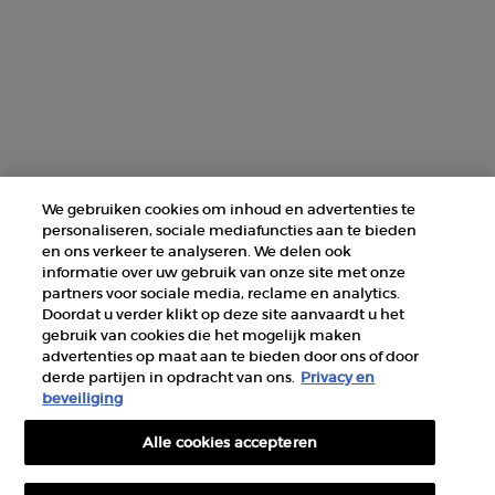
+31 232 120 008​
Fabrikantinformatie
GIORGIO ARMANI PARFUMS
14, rue Royale - 75008 Paris France
armanibeauty@nl.oaccare.com
We gebruiken cookies om inhoud en advertenties te
personaliseren, sociale mediafuncties aan te bieden
en ons verkeer te analyseren. We delen ook
informatie over uw gebruik van onze site met onze
partners voor sociale media, reclame en analytics.
Doordat u verder klikt op deze site aanvaardt u het
gebruik van cookies die het mogelijk maken
AANKOOPOPTIE
advertenties op maat aan te bieden door ons of door
derde partijen in opdracht van ons.
Privacy en
€ - NL (NL)
beveiliging
Alle cookies accepteren
© 2026 Armani beauty