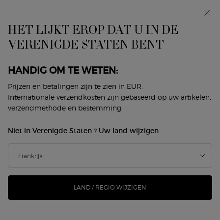
In primeur: I WILL — een nieuwe kijk op masculiniteit.
Met een gratis sample. *
HET LIJKT EROP DAT U IN DE
0
Mijn
0 product
VERENIGDE STATEN BENT
Winkelzoeker
mandje
Hoofdinhoud
Terug naar Lipstick
HANDIG OM TE WETEN:
LIP POWER
Prijzen en betalingen zijn te zien in EUR.
Internationale verzendkosten zijn gebaseerd op uw artikelen,
verzendmethode en bestemming.
€ 50,00
Op voorraad
Niet in Verenigde Staten ? Uw land wijzigen
De gesatineerde lippenstift Lip Power slaagt erin comfort
en een langhoudend resultaat te combineren ...
Meer
informatie
216 mensen hebben dit artikel gezien
LAND / REGIO WIJZIGEN