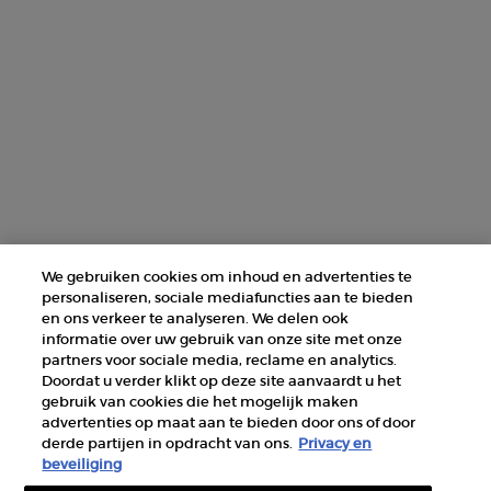
NEEM CONTACT MET ONS OP
ZOEK EEN WINKEL
+31 232 120 008​
Fabrikantinformatie
GIORGIO ARMANI PARFUMS
We gebruiken cookies om inhoud en advertenties te
14, rue Royale - 75008 Paris France
personaliseren, sociale mediafuncties aan te bieden
armanibeauty@nl.oaccare.com
en ons verkeer te analyseren. We delen ook
informatie over uw gebruik van onze site met onze
partners voor sociale media, reclame en analytics.
Doordat u verder klikt op deze site aanvaardt u het
gebruik van cookies die het mogelijk maken
advertenties op maat aan te bieden door ons of door
derde partijen in opdracht van ons.
Privacy en
AANKOOPOPTIE
beveiliging