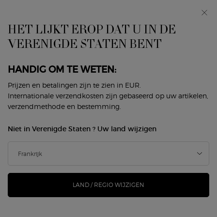
Makeup Festival: tot 30% korting op een selectie.
Zomergeschenken vanaf 50€ — code: SUMMER*
HET LIJKT EROP DAT U IN DE
0
Mijn
0 product
VERENIGDE STATEN BENT
Winkelzoeker
mandje
Hoofdinhoud
Home
Makeup
Madisin Rian Look
HANDIG OM TE WETEN:
MADISIN RIAN LOOK
Prijzen en betalingen zijn te zien in EUR.
Internationale verzendkosten zijn gebaseerd op uw artikelen,
Sorteer op
verzendmethode en bestemming.
2 producten
Sorteren op
Niet in Verenigde Staten ? Uw land wijzigen
-22%
-30%
LAND / REGIO WIJZIGEN