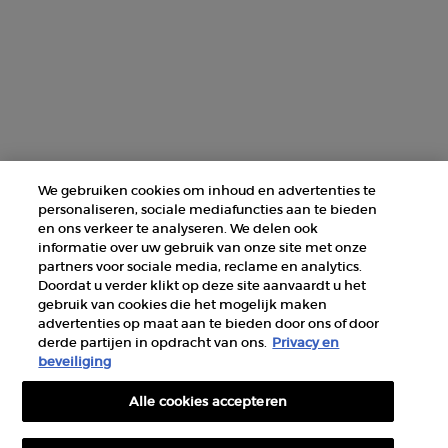
ZOEK EEN WINKEL
+31 232 120 008​
Fabrikantinformatie
GIORGIO ARMANI PARFUMS
We gebruiken cookies om inhoud en advertenties te
14, rue Royale - 75008 Paris France
personaliseren, sociale mediafuncties aan te bieden
armanibeauty@nl.oaccare.com
en ons verkeer te analyseren. We delen ook
informatie over uw gebruik van onze site met onze
partners voor sociale media, reclame en analytics.
Doordat u verder klikt op deze site aanvaardt u het
gebruik van cookies die het mogelijk maken
advertenties op maat aan te bieden door ons of door
derde partijen in opdracht van ons.
Privacy en
AANKOOPOPTIE
beveiliging
Alle cookies accepteren
€ - NL (NL)