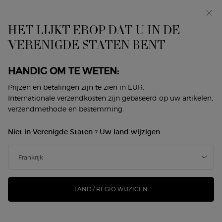
In primeur: I WILL — een nieuwe kijk op masculiniteit.
Met een gratis sample. *
HET LIJKT EROP DAT U IN DE
0
Mijn
0 product
VERENIGDE STATEN BENT
Winkelzoeker
mandje
Hoofdinhoud
ER ZIJN GEEN RESULTATEN GEVONDEN
HANDIG OM TE WETEN:
Prijzen en betalingen zijn te zien in EUR.
DIT VINDT U MISSCHIEN OOK
Internationale verzendkosten zijn gebaseerd op uw artikelen,
verzendmethode en bestemming.
LEUK
Niet in Verenigde Staten ? Uw land wijzigen
NIEUW
NIEUW
-25%
LAND / REGIO WIJZIGEN