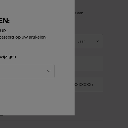
)
verplichte velden
slettersignup.title.legend
Dhr.
Mevr.
Geef ik liever niet aan
EN:
eboortedatum
EUR.
baseerd op uw artikelen,
wijzigen
-mail
*
obiel telefoonnummer (Formaat 06XXXXXXXX)
*
E-mail
SMS