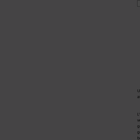
U
a
L
v
g
g
b