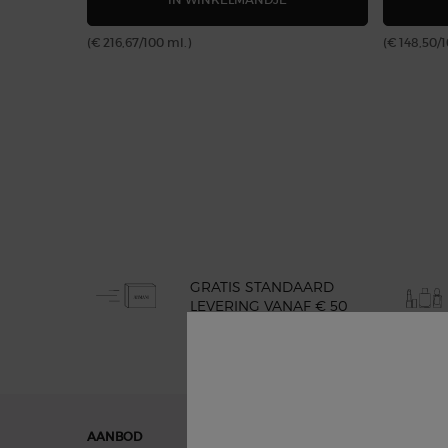
(€ 216,67/100 ml.)
(€ 148,50/
GRATIS STANDAARD
LEVERING VANAF € 50
Navigatie voettekst
AANBOD
GIFTS