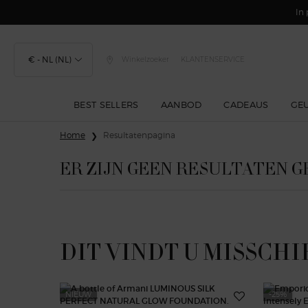
In 
€ - NL (NL)
Winkelzoeker
KLANTENSERVICE
BEST SELLERS
AANBOD
CADEAUS
GE
Hoofdinhoud
Home
Resultatenpagina
ER ZIJN GEEN RESULTATEN 
DIT VINDT U MISSCHI
NIEUW
-25%