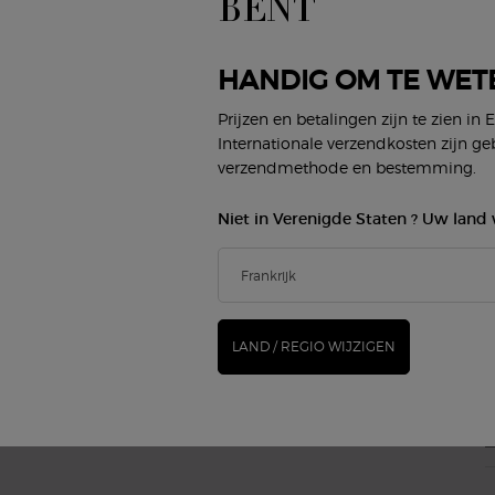
BENT
(*
Gezicht
Damesgeur
Lippen
Herengeur
new
Ogen
Armani/Privé
HANDIG OM TE WET
G
Prijzen en betalingen zijn te zien in 
BEAUTY SERVICES
KLANTENSERVICE
Internationale verzendkosten zijn ge
Virtueel Make-up Proberen
Neem contact op
verzendmethode en bestemming.
Algemene vragen
Status bestelling
Niet in Verenigde Staten ? Uw land 
Winkel zoeken
E
Loopbanen
M
LAND / REGIO WIJZIGEN