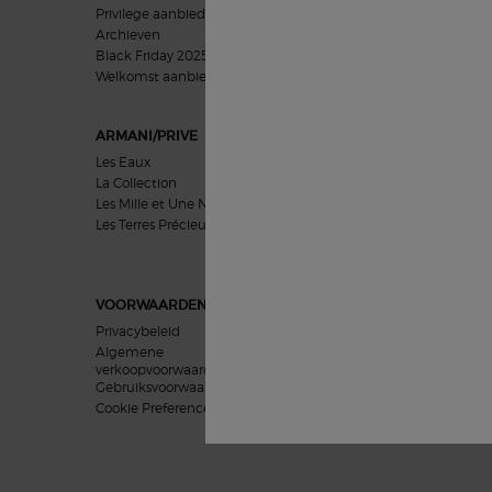
Privilege aanbieding
Vrouwen geschenken
Archieven
Mannen geschenken
Black Friday 2025
Cadeausets
Welkomst aanbieding​
ARMANI/PRIVE
HUIDVERZORGING
Les Eaux
Problemen
La Collection
Categorieën
Les Mille et Une Nuits
Collecties
Les Terres Précieuses
Uitgelicht
VOORWAARDEN
Privacybeleid
Algemene
verkoopvoorwaarden
Gebruiksvoorwaarden
Cookie Preferences