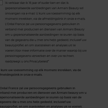
Ik verklaar dat ik 16 jaar of ouder ben en dat ik
gepersonaliseerde aanbiedingen van Armani Beauty wil
ontvangen via e-mail. U kunt uw toestemming op elk
moment intrekken, via de afmeldingslink in onze e-mails.
L'Oréal France zal uw persoonsgegevens gebruiken in
verband met producten en diensten van Armani Beauty
om u gepersonaliseerde aanbiedingen te sturen op basis
van de gegevens die u met ons hebt gedeeld, inclusief uw
beautyprofiel, en om statistieken en analyses uit te
voeren.Voor meer informatie over de manier waarop bij uw
persoonsgegevens verwerken en over uw rechten,
*
raadpleegt u ons
Privacybeleid
 kunt uw toestemming op elk moment intrekken, via de
fmeldingslink in onze e-mails.
'Oréal France zal uw persoonsgegevens gebruiken in
erband met producten en diensten van Armani beauty om u
epersonaliseerde aanbiedingen te sturen op basis van de
egevens die u met ons hebt gedeeld, inclusief uw
eautyprofiel, en om statistieken en analyses uit te voeren.