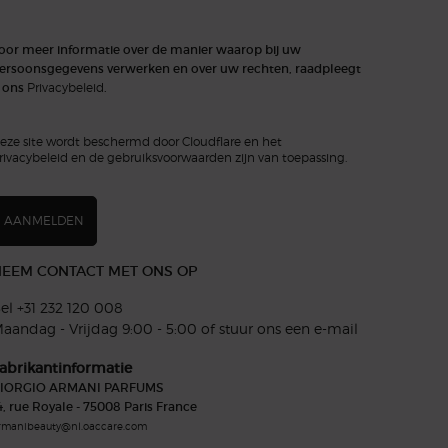
oor meer informatie over de manier waarop bij uw
ersoonsgegevens verwerken en over uw rechten, raadpleegt
 ons
Privacybeleid
.
eze site wordt beschermd door Cloudflare en het
rivacybeleid en de gebruiksvoorwaarden zijn van toepassing.
AANMELDEN
EEM CONTACT MET ONS OP
el +31 232 120 008​
aandag - Vrijdag 9:00 - 5:00 of
stuur ons een e-mail
abrikantinformatie
IORGIO ARMANI PARFUMS
4, rue Royale - 75008 Paris France
rmanibeauty@nl.oaccare.com