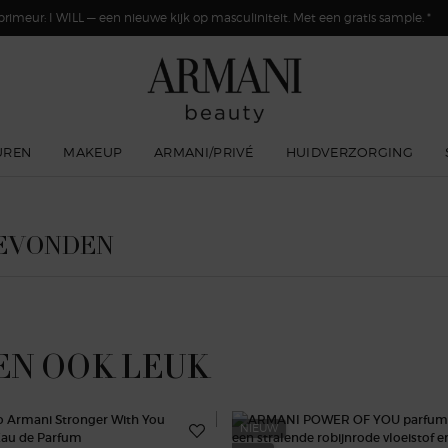
primeur: I WILL — een nieuwe kijk op masculiniteit. Met een gratis sample. *
UREN
MAKEUP
ARMANI/PRIVÉ
HUIDVERZORGING
GEVONDEN
EN OOK LEUK
NIEUW