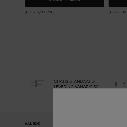
(€ 216,67/100 ml.)
(€ 148,50/
GRATIS STANDAARD
LEVERING VANAF € 50
Navigatie voettekst
AANBOD
GIFTS