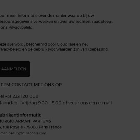
oor meer informatie over de manier waarop bij uw
ersoonsgegevens verwerken en over uw rechten, raadpleegt
 ons
Privacybeleid
.
eze site wordt beschermd door Cloudflare en het
rivacybeleid en de gebruiksvoorwaarden zijn van toepassing.
AANMELDEN
EEM CONTACT MET ONS OP
el +31 232 120 008​
aandag - Vrijdag 9:00 - 5:00 of
stuur ons een e-mail
abrikantinformatie
IORGIO ARMANI PARFUMS
4, rue Royale - 75008 Paris France
rmanibeauty@nl.oaccare.com