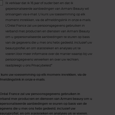
Ik verklaar dat ik 16 jaar of ouder ben en dat ik
gepersonaliseerde aanbiedingen van Armani Beauty wil
ontvangen via e-mail. U kunt uw toestemming op elk
moment intrekken, via de afmeldingslink in onze e-mails.
L'Oréal France zal uw persoonsgegevens gebruiken in
verband met producten en diensten van Armani Beauty
om u gepersonaliseerde aanbiedingen te sturen op basis
van de gegevens die u met ons hebt gedeeld, inclusief uw
beautyprofiel, en om statistieken en analyses uit te
voeren.Voor meer informatie over de manier waarop bij uw
persoonsgegevens verwerken en over uw rechten,
*
raadpleegt u ons
Privacybeleid
 kunt uw toestemming op elk moment intrekken, via de
fmeldingslink in onze e-mails.
'Oréal France zal uw persoonsgegevens gebruiken in
erband met producten en diensten van Armani beauty om u
epersonaliseerde aanbiedingen te sturen op basis van de
egevens die u met ons hebt gedeeld, inclusief uw
eautyprofiel, en om statistieken en analyses uit te voeren.