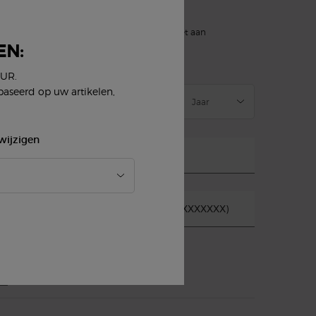
)
verplichte velden
slettersignup.title.legend
Dhr.
Mevr.
Geef ik liever niet aan
EN:
eboortedatum
EUR.
baseerd op uw artikelen,
wijzigen
-mail
*
obiel telefoonnummer (Formaat 06XXXXXXXX)
*
E-mail
SMS