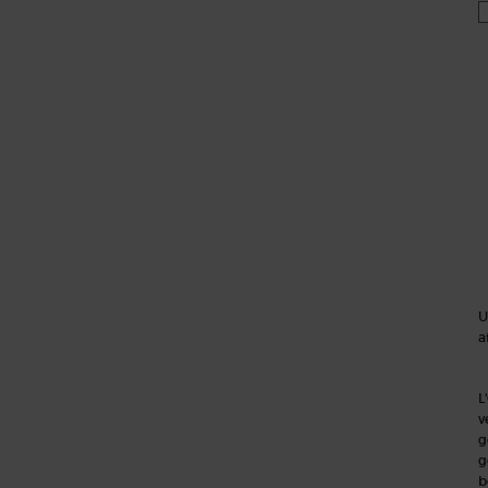
U
a
L
v
g
g
b