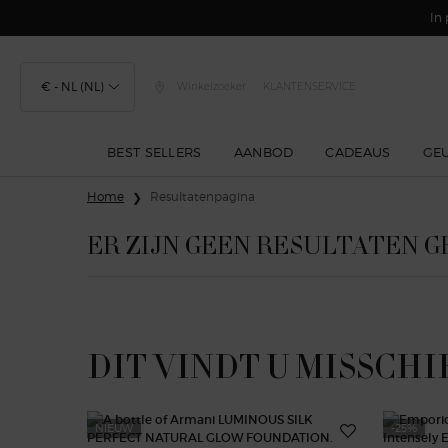
In 
€ - NL (NL)
Winkelzoeker
KLANTENSERVICE
BEST SELLERS
AANBOD
CADEAUS
GE
Hoofdinhoud
Home
Resultatenpagina
ER ZIJN GEEN RESULTATEN 
DIT VINDT U MISSCHI
NIEUW
-25%