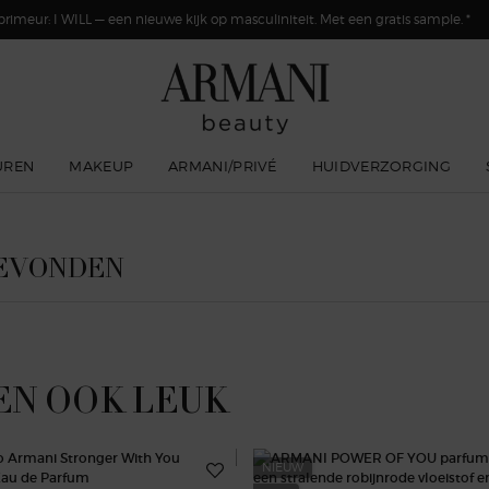
primeur: I WILL — een nieuwe kijk op masculiniteit. Met een gratis sample. *
UREN
MAKEUP
ARMANI/PRIVÉ
HUIDVERZORGING
GEVONDEN
EN OOK LEUK
NIEUW