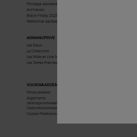
Privilege aanbieding
Vrouwen geschenken
Archieven
Mannen geschenken
Black Friday 2025
Cadeausets
Welkomst aanbieding​
ARMANI/PRIVE
HUIDVERZORGING
Les Eaux
Problemen
La Collection
Categorieën
Les Mille et Une Nuits
Collecties
Les Terres Précieuses
Uitgelicht
VOORWAARDEN
Privacybeleid
Algemene
verkoopvoorwaarden
Gebruiksvoorwaarden
Cookie Preferences