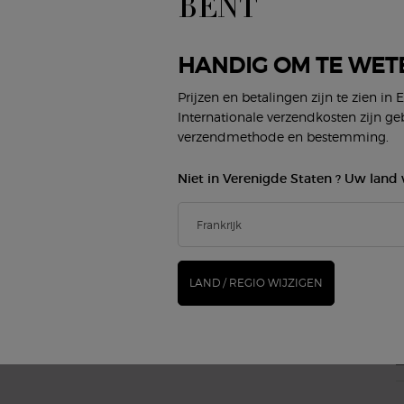
BENT
(*
Gezicht
Damesgeur
Lippen
Herengeur
new
Ogen
Armani/Privé
HANDIG OM TE WET
G
Prijzen en betalingen zijn te zien in 
BEAUTY SERVICES
KLANTENSERVICE
Internationale verzendkosten zijn ge
Virtueel Make-up Proberen
Neem contact op
verzendmethode en bestemming.
Algemene vragen
Status bestelling
Niet in Verenigde Staten ? Uw land 
Winkel zoeken
E
Loopbanen
M
LAND / REGIO WIJZIGEN