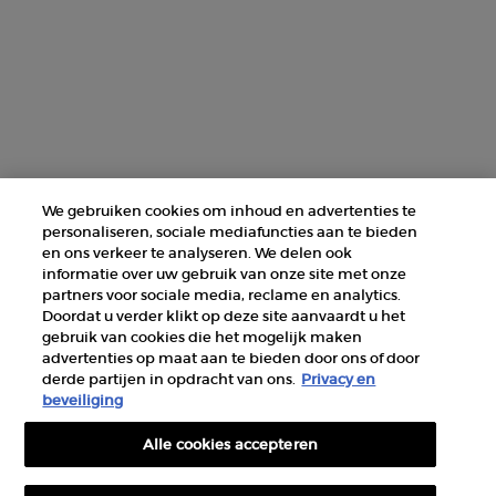
ZOEK EEN WINKEL
+31 232 120 008​
Fabrikantinformatie
GIORGIO ARMANI PARFUMS
We gebruiken cookies om inhoud en advertenties te
14, rue Royale - 75008 Paris France
personaliseren, sociale mediafuncties aan te bieden
armanibeauty@nl.oaccare.com
en ons verkeer te analyseren. We delen ook
informatie over uw gebruik van onze site met onze
partners voor sociale media, reclame en analytics.
Doordat u verder klikt op deze site aanvaardt u het
gebruik van cookies die het mogelijk maken
advertenties op maat aan te bieden door ons of door
derde partijen in opdracht van ons.
Privacy en
AANKOOPOPTIE
beveiliging
Alle cookies accepteren
€ - NL (NL)