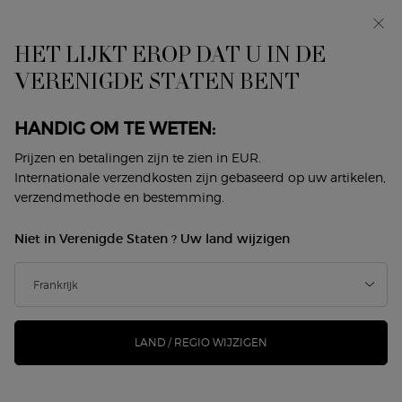
In primeur: I WILL — een nieuwe kijk op masculiniteit.
Met een gratis sample. *
HET LIJKT EROP DAT U IN DE
0
Mijn
0 product
VERENIGDE STATEN BENT
Winkelzoeker
mandje
Hoofdinhoud
ER ZIJN GEEN RESULTATEN GEVONDEN
HANDIG OM TE WETEN:
Prijzen en betalingen zijn te zien in EUR.
DIT VINDT U MISSCHIEN OOK
Internationale verzendkosten zijn gebaseerd op uw artikelen,
verzendmethode en bestemming.
LEUK
Niet in Verenigde Staten ? Uw land wijzigen
NIEUW
-25%
LAND / REGIO WIJZIGEN