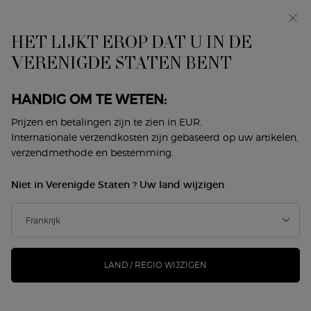
In primeur: I WILL — een nieuwe kijk op masculiniteit.
Met een gratis sample. *
HET LIJKT EROP DAT U IN DE
0
Mijn
0 product
VERENIGDE STATEN BENT
Winkelzoeker
mandje
Hoofdinhoud
ER ZIJN GEEN RESULTATEN GEVONDEN
HANDIG OM TE WETEN:
Prijzen en betalingen zijn te zien in EUR.
DIT VINDT U MISSCHIEN OOK
Internationale verzendkosten zijn gebaseerd op uw artikelen,
verzendmethode en bestemming.
LEUK
Niet in Verenigde Staten ? Uw land wijzigen
NIEUW
-25%
LAND / REGIO WIJZIGEN