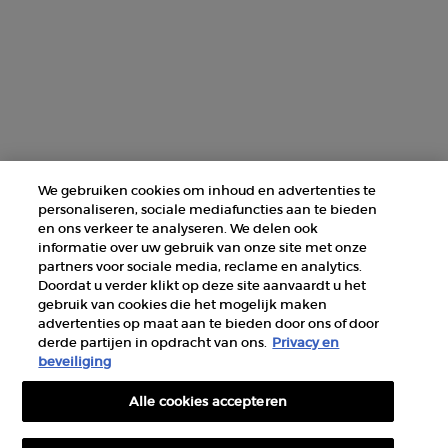
ZOEK EEN WINKEL
+31 232 120 008​
Fabrikantinformatie
GIORGIO ARMANI PARFUMS
We gebruiken cookies om inhoud en advertenties te
14, rue Royale - 75008 Paris France
personaliseren, sociale mediafuncties aan te bieden
armanibeauty@nl.oaccare.com
en ons verkeer te analyseren. We delen ook
informatie over uw gebruik van onze site met onze
partners voor sociale media, reclame en analytics.
Doordat u verder klikt op deze site aanvaardt u het
gebruik van cookies die het mogelijk maken
advertenties op maat aan te bieden door ons of door
derde partijen in opdracht van ons.
Privacy en
AANKOOPOPTIE
beveiliging
Alle cookies accepteren
€ - NL (NL)