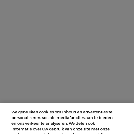
Deze site wordt beschermd door Cloudflare en het privacybeleid en de
gebruiksvoorwaarden zijn van toepassing.
AANMELDEN
NEEM CONTACT MET ONS OP
ZOEK EEN WINKEL
+31 232 120 008​
Fabrikantinformatie
GIORGIO ARMANI PARFUMS
We gebruiken cookies om inhoud en advertenties te
14, rue Royale - 75008 Paris France
personaliseren, sociale mediafuncties aan te bieden
armanibeauty@nl.oaccare.com
en ons verkeer te analyseren. We delen ook
informatie over uw gebruik van onze site met onze