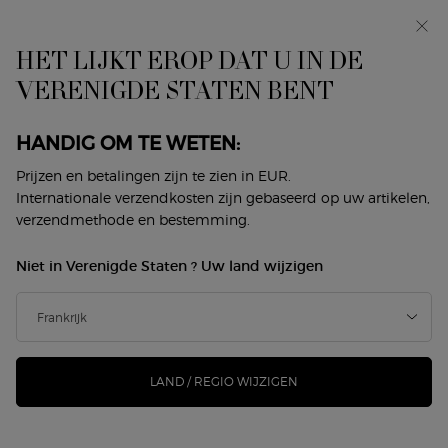
In primeur: I WILL — een nieuwe kijk op masculiniteit.
Met een gratis sample. *
HET LIJKT EROP DAT U IN DE
ARCHIEVEN
0
Mijn
0 product
VERENIGDE STATEN BENT
Winkelzoeker
mandje
Hoofdinhoud
Krijg
20% korting
op een selectie huidverzorgings-, make-up- en
HANDIG OM TE WETEN:
parfumproducten en
25% korting
wanneer u twee producten uit de
selectie koopt.
Prijzen en betalingen zijn te zien in EUR.
*Aanbieding geldig bij aankopen van €20 of meer.
ARCHIEVEN
MAKE-UP
DAMESPARFUMS
HERENPARFUMS
Internationale verzendkosten zijn gebaseerd op uw artikelen,
verzendmethode en bestemming.
Home
Aanbod
Archieven Geuren
Damesparfums Archieven
Niet in Verenigde Staten ? Uw land wijzigen
DAMESPARFUMS ARCHIEVEN
Sorteer op
2 producten
Sorteren op
VERFIJNEN
FILTER MENU
LAND / REGIO WIJZIGEN
EXCLUSIEVE
SERIE