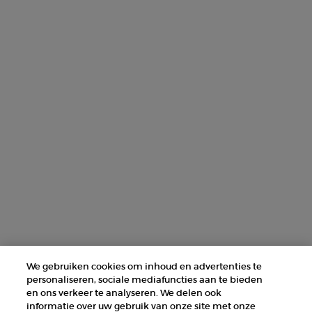
ZOEK EEN WINKEL
+31 232 120 008​
Fabrikantinformatie
GIORGIO ARMANI PARFUMS
14, rue Royale - 75008 Paris France
armanibeauty@nl.oaccare.com
AANKOOPOPTIE
We gebruiken cookies om inhoud en advertenties te
€ - NL (NL)
personaliseren, sociale mediafuncties aan te bieden
en ons verkeer te analyseren. We delen ook
informatie over uw gebruik van onze site met onze