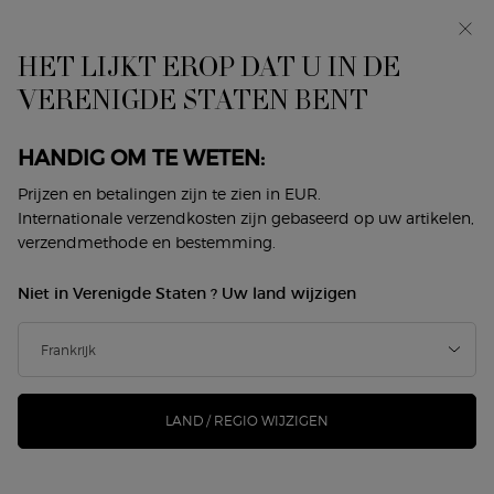
In primeur: I WILL — een nieuwe kijk op masculiniteit.
Met een gratis sample. *
HET LIJKT EROP DAT U IN DE
0
Mijn
0 product
VERENIGDE STATEN BENT
Winkelzoeker
mandje
Hoofdinhoud
Terug naar My Way
HANDIG OM TE WETEN:
MY WAY EAU DE PARFUM YLANG
Prijzen en betalingen zijn te zien in EUR.
Internationale verzendkosten zijn gebaseerd op uw artikelen,
verzendmethode en bestemming.
€ 180,00
Op voorraad
(€ 200,00/100 ml.)
Niet in Verenigde Staten ? Uw land wijzigen
De nieuwe stralende verslaving, een zonnige
samensmelting van fruit en bloemen. MY WAY EAU DE PAR
...
Meer informatie
168 mensen hebben dit artikel gezien
LAND / REGIO WIJZIGEN
NIEUW