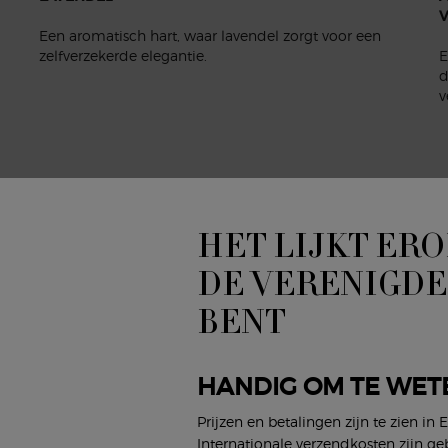
V
Een aromatisch hart, waar lavendel zorgt voor een
zelfverzekerde elegantie.
E
d
v
EN OOK LEUK
HET LIJKT ERO
nieuw
DE VERENIGDE
-25%
BENT
HANDIG OM TE WET
Prijzen en betalingen zijn te zien in 
Internationale verzendkosten zijn ge