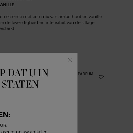
ANILLE
en essence met een mix van amberhout en vanille
ie de levendigheid en intensiteit van de sillage
ersterkt.
P DAT U IN
-25%
-25%
 STATEN
EN:
EUR.
baseerd op uw artikelen,