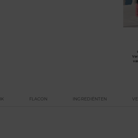
Ve
va
IK
FLACON
INGREDIËNTEN
VE
ELY, een levendig gedurfd herenparfum, geïnspireerd door de 
lijk en weerspiegelt de persoonlijkheid van een jonge man die z