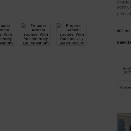
Ontde
INTENS
geïnspi
608 men
Select
Dia 1 va
€ 8
(€ 2
Hoevee
−