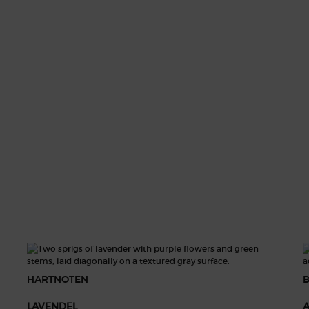
verliefd, samen zijn ze één. Ze worden gedreven door een intense
oelen.
lavende fougère amberachtige houtgeur. Het parfum opent met e
R WITH YOU. Het zorgt voor warmte en originaliteit. Het hart, e
eloosheid van jeugd. De basisnoten, een mix van amberhout en van
HARTNOTEN
LAVENDEL