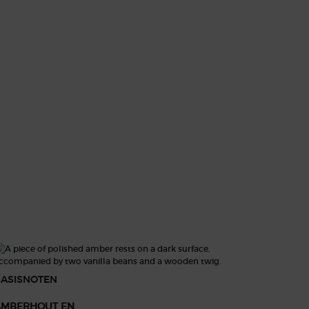
 passie en verleggen de grenzen van hun liefde
en kruidige roze peper-essence die wordt
en combinatie van lavendel en salie, verspreidt
ille, versterken de levendigheid en intensiteit van
BASISNOTEN
AMBERHOUT EN