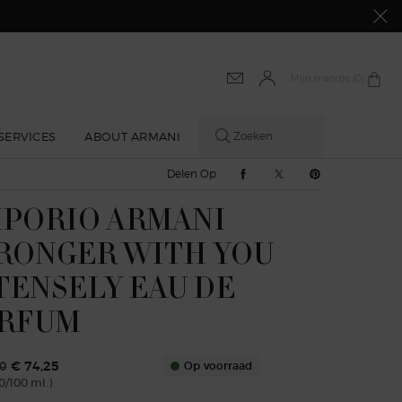
Mijn mandje
0 product
0
SERVICES
ABOUT ARMANI
Zoeken
Delen Op Facebook
Delen Op Twitter
Delen Op Pinte
Delen Op
PORIO ARMANI
RONGER WITH YOU
TENSELY EAU DE
RFUM
0
€ 74,25
Op voorraad
0/100 ml.)
rijs
 prijs