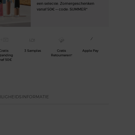
een selectie. Zomergeschenken
vanaf 50€ — code: SUMMER*
Gratis
3 Samples
Gratis
Apple Pay
rzending
Retourneren*
naf 50€
ILIGHEIDSINFORMATIE
onverwoestbare kracht van samen zijn.
ich krachtig voelt door een intens gevoel van