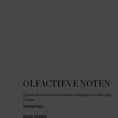
verbondenheid met zijn geliefde. Onweerstaanbaar 
elke dag, waardoor ze zich intrinsiek sterker gaan v
Wat is het?
STRONGER WITH YOU INTENSELY is een intense vers
gecombineerd met het kastanje-akkoord van STRONGE
een zelfverzekerde elegantie en de eenvoudige zorg
de sillage.
OLFACTIEVE NOTEN
OLFACTIEVE NOTEN
TOPNOTEN
ROZE PEPER