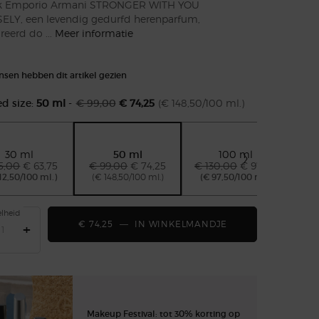
k Emporio Armani STRONGER WITH YOU
ELY, een levendig gedurfd herenparfum,
reerd do ...
Meer informatie
sen hebben dit artikel gezien
ed size:
50 ml
-
€ 99,00
€ 74,25
(€ 148,50/100 ml.)
Oude prijs
Nieuwe prijs
n 3
30 ml
50 ml
100 ml
Geselecteerd
, 1 of 3
Geselecteerd
, 2 of 3
Geselecteerd
, 3 of 3
5,00
Oude prijs
Nieuwe prijs
€ 63,75
€ 99,00
Oude prijs
Nieuwe prijs
€ 74,25
€ 130,00
Oude prijs
Nieuwe prijs
€ 97,50
12,50/100 ml.)
(€ 148,50/100 ml.)
(€ 97,50/100 ml.)
lheid
€ 74,25
―
IN WINKELMANDJE
EMPORIO ARMANI 
+
Makeup Festival: tot 30% korting op