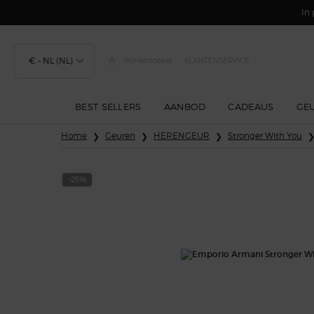
In 
€ - NL (NL)
Winkelzoeker
KLANTENSERVICE
BEST SELLERS
AANBOD
CADEAUS
GE
Hoofdinhoud
Home
Geuren
HERENGEUR
Stronger With You
-25%