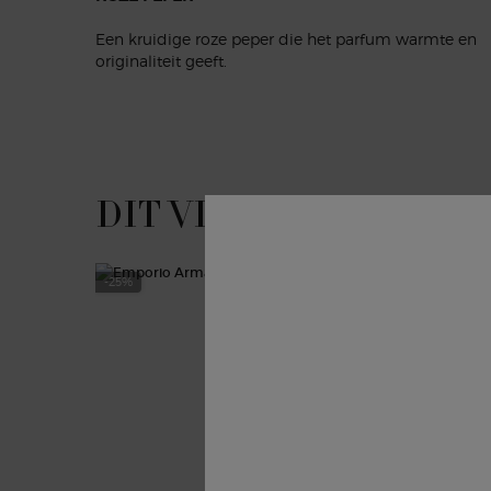
Een kruidige roze peper die het parfum warmte en
originaliteit geeft.
DIT VINDT U MISSCHI
PDP Slot 1 Section
-25%