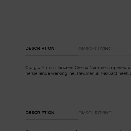
PDP Section Tabs Default
OMSCHRIJVING
DESCRIPTION
Giorgio Armani lanceert Crema Nera, een superieure 
herstellende werking, het Reviscentalis-extract heef
PDP Section Tabs Default
OMSCHRIJVING
DESCRIPTION