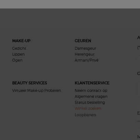
MAKE-UP
GEUREN
(*
Gezicht
Damesgeur
Lippen
Herengeur
new
Ogen
Armani/Privé
G
BEAUTY SERVICES
KLANTENSERVICE
Virtueel Make-up Proberen
Neem contact op
Algemene vragen
Status bestelling
Winkel zoeken
E
Loopbanen
M