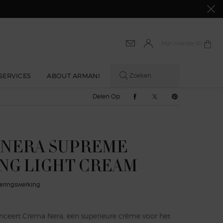
Mijn mandje
0 product
0
SERVICES
ABOUT ARMANI
Zoeken
Delen Op Facebook
Delen Op Twitter
Delen Op Pinte
Delen Op
beelding inzoomen
 NERA SUPREME
NG LIGHT CREAM
deringswerking
nceert Crema Nera, een superieure crème voor het