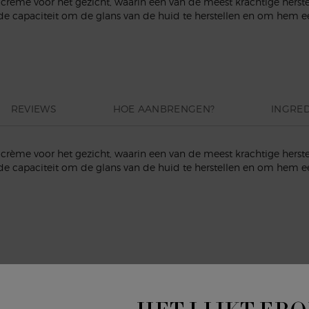
crème voor het gezicht, waarin een van de meest krachtige herstel
t de capaciteit om de glans van de huid te herstellen en om hem ee
REVIEWS
HOE AANBRENGEN?
INGRE
crème voor het gezicht, waarin een van de meest krachtige herstel
t de capaciteit om de glans van de huid te herstellen en om hem ee
Lo
f