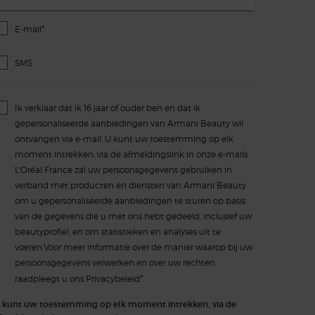
*
E-mail
SMS
Ik verklaar dat ik 16 jaar of ouder ben en dat ik
gepersonaliseerde aanbiedingen van Armani Beauty wil
ontvangen via e-mail. U kunt uw toestemming op elk
moment intrekken, via de afmeldingslink in onze e-mails.
L'Oréal France zal uw persoonsgegevens gebruiken in
verband met producten en diensten van Armani Beauty
om u gepersonaliseerde aanbiedingen te sturen op basis
van de gegevens die u met ons hebt gedeeld, inclusief uw
beautyprofiel, en om statistieken en analyses uit te
voeren.Voor meer informatie over de manier waarop bij uw
persoonsgegevens verwerken en over uw rechten,
*
raadpleegt u ons
Privacybeleid
 kunt uw toestemming op elk moment intrekken, via de