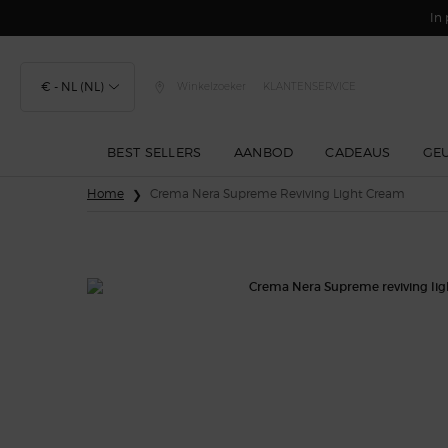
In 
€ - NL (NL)
Winkelzoeker
KLANTENSERVICE
BEST SELLERS
AANBOD
CADEAUS
GE
Hoofdinhoud
Home
Crema Nera Supreme Reviving Light Cream