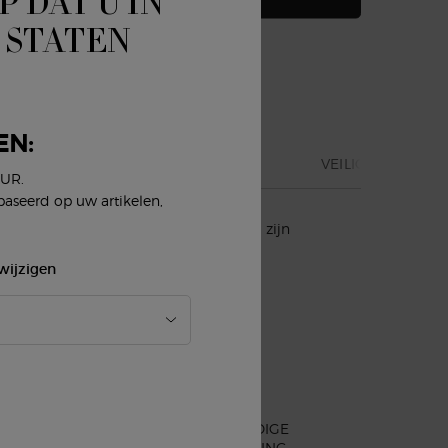
P DAT U IN
 STATEN
EN:
DIËNTEN
INGREDIENTS
VEILIGHEIDSINF
EUR.
baseerd op uw artikelen,
lende planten is verwerkt. Geliefd om zijn
n jongere uitstraling te geven.
wijzigen
EENVOUDIGE
N
AFREKENING