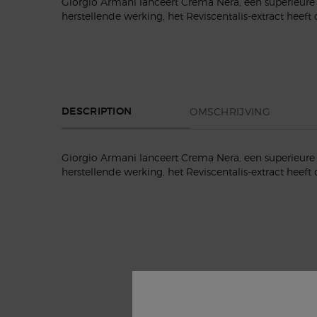
Giorgio Armani lanceert Crema Nera, een superieure 
herstellende werking, het Reviscentalis-extract heef
PDP Section Tabs Default
OMSCHRIJVING
DESCRIPTION
Giorgio Armani lanceert Crema Nera, een superieure 
herstellende werking, het Reviscentalis-extract heef
PDP Product Social Links Mobile
pdp-section-get-the-look
PDP Brand Video
PDP Product-specific Hero Content Section
Perfect Match Section Name
Product steps
PDP Reviews