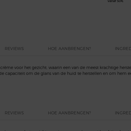
vanaf 50€
REVIEWS
HOE AANBRENGEN?
INGRE
crème voor het gezicht, waarin een van de meest krachtige herstel
t de capaciteit om de glans van de huid te herstellen en om hem ee
REVIEWS
HOE AANBRENGEN?
INGRE