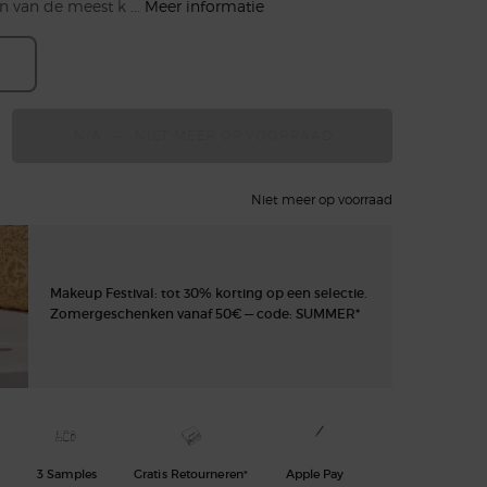
n van de meest k ...
Meer informatie
ecteerd
ductvariant is niet in voorraad, {0}
N/A
―
NIET MEER OP VOORRAAD
CREMA NERA SUPRE
Niet meer op voorraad
Makeup Festival: tot 30% korting op een selectie.
Zomergeschenken vanaf 50€ — code: SUMMER*
3 Samples
Gratis Retourneren*
Apple Pay