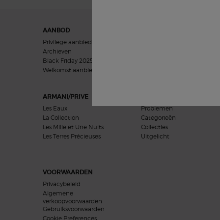
Navigatie voettekst
AANBOD
GIFTS
Privilege aanbieding
Vrouwen geschenken
Archieven
Mannen geschenken
Black Friday 2025
Cadeausets
Welkomst aanbieding​
ARMANI/PRIVE
HUIDVERZORGING
Les Eaux
Problemen
La Collection
Categorieën
Les Mille et Une Nuits
Collecties
Les Terres Précieuses
Uitgelicht
VOORWAARDEN
Privacybeleid
Algemene
verkoopvoorwaarden
Gebruiksvoorwaarden
Cookie Preferences