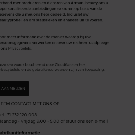
erband met producten en diensten van Armani beauty om u
epersonaliseerde aanbiedingen te sturen op basis van de
egevens die u met ons hebt gedeeld, inclusief uw
eautyprofiel, en om statistieken en analyses uit te voeren.
oor meer informatie over de manier waarop bij uw
ersoonsgegevens verwerken en over uw rechten, raadpleegt
 ons
Privacybeleid
.
eze site wordt beschermd door Cloudflare en het
rivacybeleid en de gebruiksvoorwaarden zijn van toepassing.
AANMELDEN
EEM CONTACT MET ONS OP
el +31 232 120 008​
aandag - Vrijdag 9:00 - 5:00 of
stuur ons een e-mail
abrikantinformatie