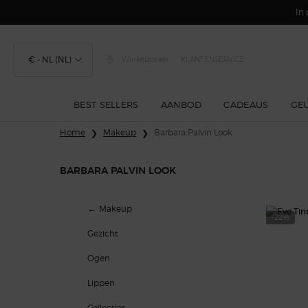
In 
€ - NL (NL)
Winkelzoeker
KLANTENSERVICE
BEST SELLERS
AANBOD
CADEAUS
GE
Hoofdinhoud
Home
Makeup
Barbara Palvin Look
BARBARA PALVIN LOOK
Barbara Palvin look
Makeup
-22%
Gezicht
Ogen
Lippen
Collecties