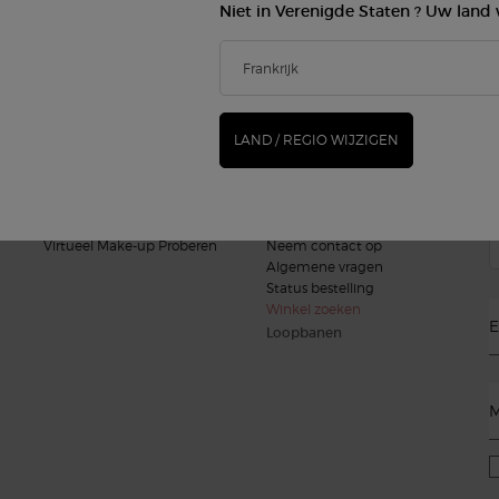
Niet in Verenigde Staten ? Uw land 
MAKE-UP
GEUREN
(*
Gezicht
Damesgeur
Lippen
Herengeur
new
Ogen
Armani/Privé
LAND / REGIO WIJZIGEN
G
BEAUTY SERVICES
KLANTENSERVICE
Virtueel Make-up Proberen
Neem contact op
Algemene vragen
Status bestelling
Winkel zoeken
E
Loopbanen
M