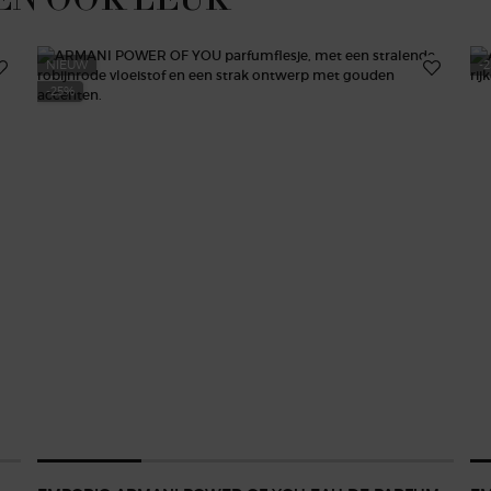
NIEUW
-
-25%