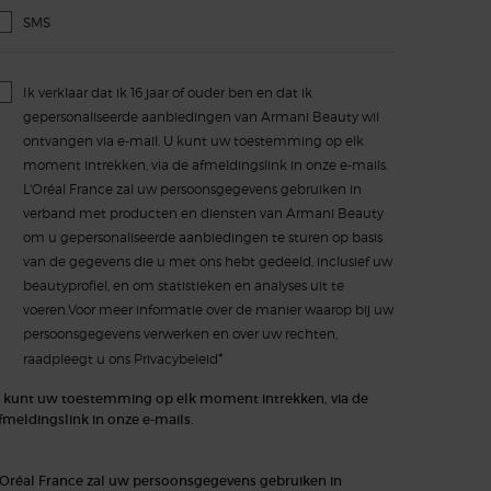
SMS
Ik verklaar dat ik 16 jaar of ouder ben en dat ik
gepersonaliseerde aanbiedingen van Armani Beauty wil
ontvangen via e-mail. U kunt uw toestemming op elk
moment intrekken, via de afmeldingslink in onze e-mails.
L'Oréal France zal uw persoonsgegevens gebruiken in
verband met producten en diensten van Armani Beauty
om u gepersonaliseerde aanbiedingen te sturen op basis
van de gegevens die u met ons hebt gedeeld, inclusief uw
beautyprofiel, en om statistieken en analyses uit te
voeren.Voor meer informatie over de manier waarop bij uw
persoonsgegevens verwerken en over uw rechten,
*
raadpleegt u ons
Privacybeleid
 kunt uw toestemming op elk moment intrekken, via de
fmeldingslink in onze e-mails.
'Oréal France zal uw persoonsgegevens gebruiken in