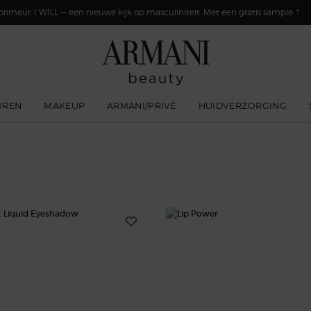
primeur: I WILL — een nieuwe kijk op masculiniteit. Met een gratis sample. *
UREN
MAKEUP
ARMANI/PRIVÉ
HUIDVERZORGING