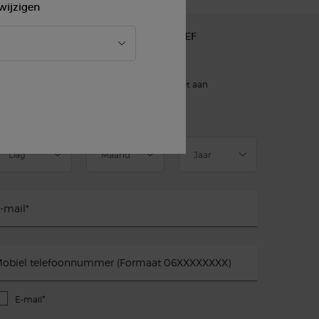
wijzigen
AANMELDEN VOOR ONZE NIEUWSBRIEF
)
verplichte velden
slettersignup.title.legend
Dhr.
Mevr.
Geef ik liever niet aan
eboortedatum
-mail
*
obiel telefoonnummer (Formaat 06XXXXXXXX)
*
E-mail