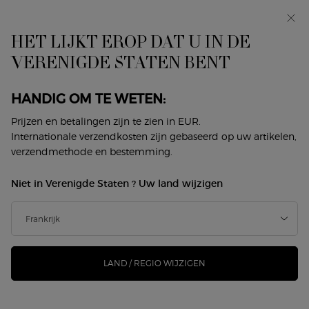
In primeur: I WILL — een nieuwe kijk op masculiniteit.
Met een gratis sample. *
HET LIJKT EROP DAT U IN DE
0
Mijn
0 product
VERENIGDE STATEN BENT
Winkelzoeker
mandje
Hoofdinhoud
Terug naar Blush & Bronzer
HANDIG OM TE WETEN:
LUMINOUS SILK CHEEK TINT
Prijzen en betalingen zijn te zien in EUR.
Internationale verzendkosten zijn gebaseerd op uw artikelen,
verzendmethode en bestemming.
€ 45,00
€ 33,75
Op voorraad
Oude prijs
Nieuwe prijs
Niet in Verenigde Staten ? Uw land wijzigen
Een met de huid versmeltende vloeibare blush die een
gezonde 'net-geknepen' finish op de wangen bied ...
Meer
informatie
474 mensen hebben dit artikel gezien
LAND / REGIO WIJZIGEN
-25%