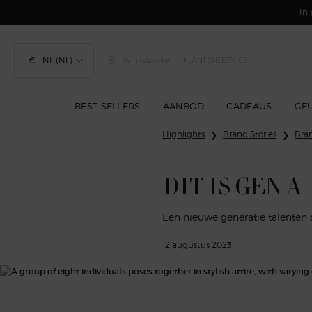
In 
€ - NL (NL)
Winkelzoeker
KLANTENSERVICE
BEST SELLERS
AANBOD
CADEAUS
GE
Hoofdinhoud
Highlights
Brand Stories
Bran
DIT IS GEN A
Een nieuwe generatie talenten
12 augustus 2023