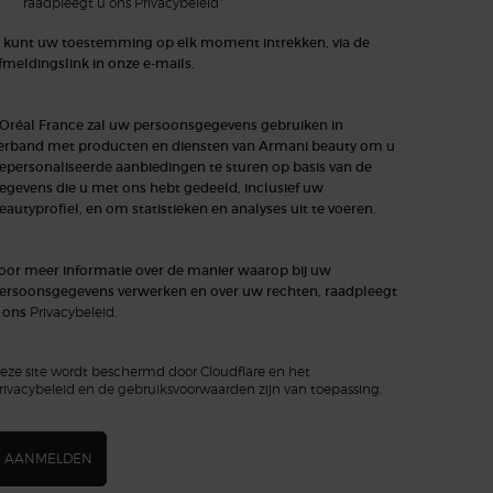
*
raadpleegt u ons
Privacybeleid
 kunt uw toestemming op elk moment intrekken, via de
fmeldingslink in onze e-mails.
'Oréal France zal uw persoonsgegevens gebruiken in
erband met producten en diensten van Armani beauty om u
epersonaliseerde aanbiedingen te sturen op basis van de
egevens die u met ons hebt gedeeld, inclusief uw
eautyprofiel, en om statistieken en analyses uit te voeren.
oor meer informatie over de manier waarop bij uw
ersoonsgegevens verwerken en over uw rechten, raadpleegt
 ons
Privacybeleid
.
eze site wordt beschermd door Cloudflare en het
rivacybeleid en de gebruiksvoorwaarden zijn van toepassing.
AANMELDEN