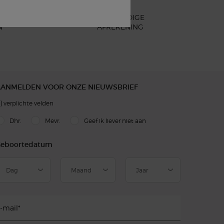
EENVOUDIGE
N
AFREKENING
AANMELDEN VOOR ONZE NIEUWSBRIEF
)
verplichte velden
slettersignup.title.legend
Dhr.
Mevr.
Geef ik liever niet aan
eboortedatum
-mail
*