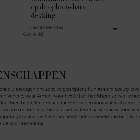
op de opbouwbare
dekking.
Camila Mendes.
Gen A-lid
ENSCHAPPEN
chap uitnodigen om ze te volgen tijdens hun Armani beauty-erv
van Venetië, waar Armani voor het 6e jaar hoofdsponsor van scho
krachten bundelen om aandacht te vragen voor waterschaarste en
 merk om mensen in gebieden met waterschaarste van schoon wate
langdurige relatie die het merk heeft met de wereld van het filmm
iefde voor de cinema.