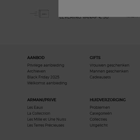
GRATIS STANDAARD
LEVERING VANAF € 50
Navigatie voettekst
AANBOD
GIFTS
Privilege aanbieding
Vrouwen geschenken
Archieven
Mannen geschenken
Black Friday 2025
Cadeausets
Welkomst aanbieding​
ARMANI/PRIVE
HUIDVERZORGING
Les Eaux
Problemen
La Collection
Categorieën
Les Mille et Une Nuits
Collecties
Les Terres Précieuses
Uitgelicht