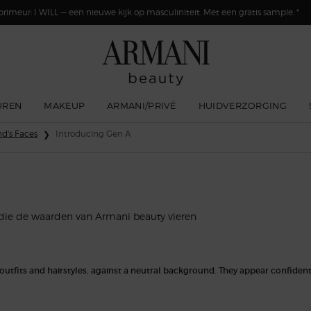
primeur: I WILL — een nieuwe kijk op masculiniteit. Met een gratis sample. *
UREN
MAKEUP
ARMANI/PRIVÉ
HUIDVERZORGING
d's Faces
Introducing Gen A
 die de waarden van Armani beauty vieren