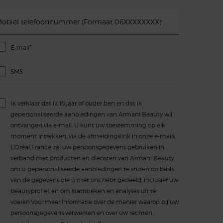
obiel telefoonnummer (Formaat 06XXXXXXXX)
*
E-mail
SMS
Ik verklaar dat ik 16 jaar of ouder ben en dat ik
gepersonaliseerde aanbiedingen van Armani Beauty wil
ontvangen via e-mail. U kunt uw toestemming op elk
moment intrekken, via de afmeldingslink in onze e-mails.
L'Oréal France zal uw persoonsgegevens gebruiken in
verband met producten en diensten van Armani Beauty
om u gepersonaliseerde aanbiedingen te sturen op basis
van de gegevens die u met ons hebt gedeeld, inclusief uw
beautyprofiel, en om statistieken en analyses uit te
voeren.Voor meer informatie over de manier waarop bij uw
persoonsgegevens verwerken en over uw rechten,