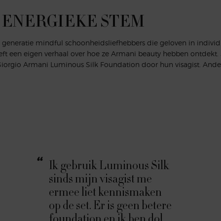
 ENERGIEKE STEM
generatie mindful schoonheidsliefhebbers die geloven in individ
heeft een eigen verhaal over hoe ze Armani beauty hebben ontde
Giorgio Armani Luminous Silk Foundation door hun visagist. And
Ik gebruik Luminous Silk
sinds mijn visagist me
ermee liet kennismaken
op de set. Er is geen betere
foundation en ik ben dol