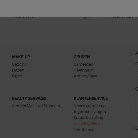
GRATIS
EXCLUSIEVE
SAMPLES
AANBIEDINGE
MAKE-UP
GEUREN
(*
Gezicht
Damesgeur
Lippen
Herengeur
new
Ogen
Armani/Privé
G
BEAUTY SERVICES
KLANTENSERVICE
Virtueel Make-up Proberen
Neem contact op
Algemene vragen
Status bestelling
Winkel zoeken
E
Loopbanen