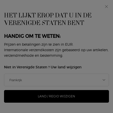
In primeur: I WILL — een nieuwe kijk op masculiniteit.
Met een gratis sample. *
HET LIJKT EROP DAT U IN DE
0
Mijn
0 product
VERENIGDE STATEN BENT
Winkelzoeker
mandje
Hoofdinhoud
Terug naar Blush & Bronzer
HANDIG OM TE WETEN:
LUMINOUS SILK CHEEK TINT
Prijzen en betalingen zijn te zien in EUR.
Internationale verzendkosten zijn gebaseerd op uw artikelen,
SHINE
verzendmethode en bestemming.
€ 45,00
Op voorraad
Niet in Verenigde Staten ? Uw land wijzigen
Parelachtige met de huid versmeltende vloeibare blush - 12
uur* lichtvangende kleur. Een parelach ...
Meer informatie
378 mensen hebben dit artikel gezien
LAND / REGIO WIJZIGEN