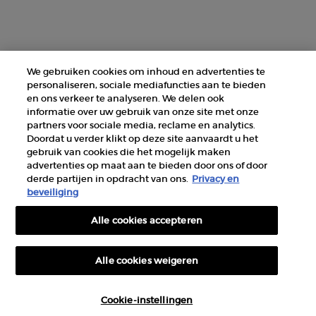
Fabrikantinformatie
GIORGIO ARMANI PARFUMS
14, rue Royale - 75008 Paris France
armanibeauty@nl.oaccare.com
We gebruiken cookies om inhoud en advertenties te
personaliseren, sociale mediafuncties aan te bieden
en ons verkeer te analyseren. We delen ook
informatie over uw gebruik van onze site met onze
partners voor sociale media, reclame en analytics.
Doordat u verder klikt op deze site aanvaardt u het
gebruik van cookies die het mogelijk maken
AANKOOPOPTIE
advertenties op maat aan te bieden door ons of door
derde partijen in opdracht van ons.
Privacy en
beveiliging
€ - NL (NL)
Alle cookies accepteren
© 2026 Armani beauty
Alle cookies weigeren
Algemene verkoopvoorwaarden
Gebruiksvoorwaarden
Sitemap
Privacybeleid
Hoeveelheid
Cookie-instellingen
€ 45,00
―
IN WINKELMANDJE
LUMINOUS
−
+
Cookie-instellingen