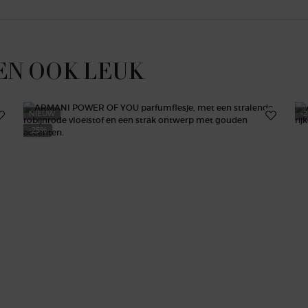
EN OOK LEUK
NIEUW
-
-25%