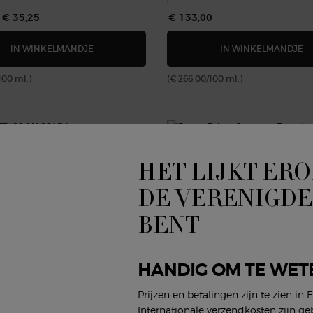
js
Nieuwe prijs
€ 35,25
€ 133,00
EYES TO KILL CLASSICO
S
IN WINKELMANDJE
IN WINKELMANDJE
100 ml.)
(€ 266,00/100 ml.)
-30%
HET LIJKT ERO
DE VERENIGDE
BENT
HANDIG OM TE WET
Prijzen en betalingen zijn te zien in 
Internationale verzendkosten zijn ge