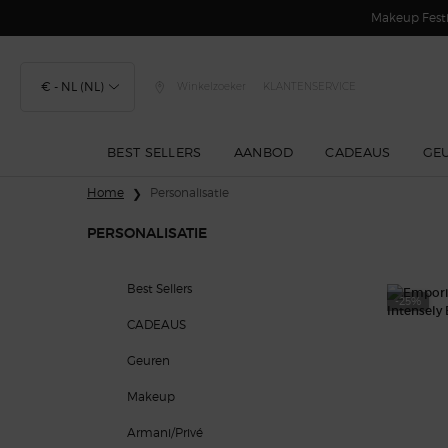
Makeup Festi
€ - NL (NL)
Winkelzoeker
KLANTENSERVICE
BEST SELLERS
AANBOD
CADEAUS
GE
Hoofdinhoud
Home
Personalisatie
PERSONALISATIE
Personalisatie
Best Sellers
-25%
CADEAUS
Geuren
Makeup
Armani/Privé