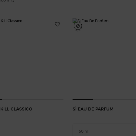
100 ml.)
 KILL CLASSICO
SÌ EAU DE PARFUM
eerd
or Eyes To Kill Classico, 1 van 1