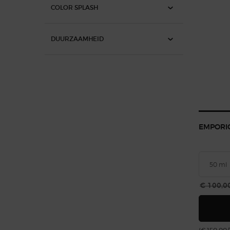
COLOR SPLASH
DUURZAAMHEID
EMPORIO
Oude pri
€ 100,0