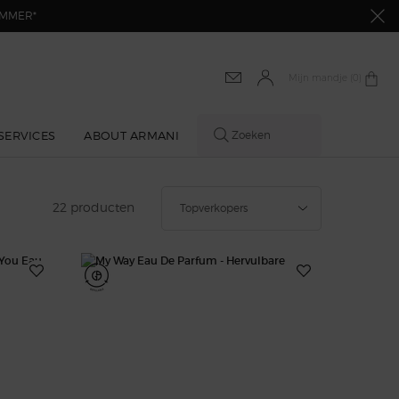
SUMMER*
Mijn mandje
0 product
0
SERVICES
ABOUT ARMANI
Zoeken
Sorteer op
22 producten
Topverkopers