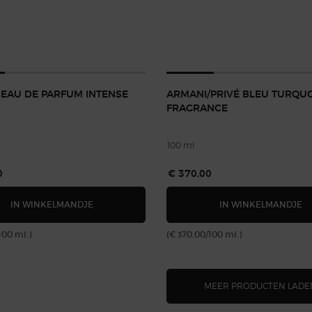
 EAU DE PARFUM INTENSE
ARMANI/PRIVÉ BLEU TURQUO
FRAGRANCE
100 ml
0
€ 370,00
MY WAY EAU DE PARFUM INTENSE
A
IN WINKELMANDJE
IN WINKELMANDJE
100 ml.)
(€ 370,00/100 ml.)
MEER PRODUCTEN LADE