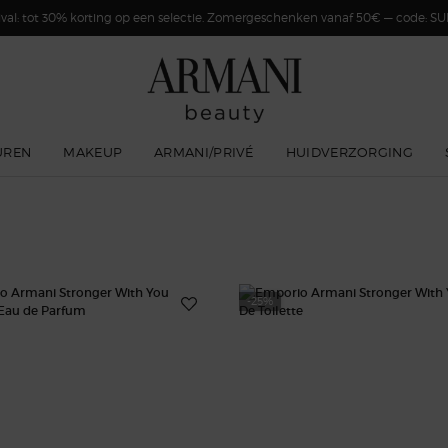
val: tot 30% korting op een selectie. Zomergeschenken vanaf 50€ — code: 
UREN
MAKEUP
ARMANI/PRIVÉ
HUIDVERZORGING
-25%