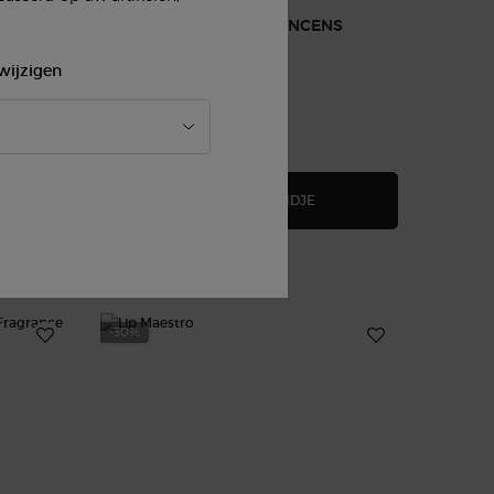
ARMANI/PRIVÉ BOIS D'ENCENS
wijzigen
100 ml
t Foundation, 1 van 1
€ 315,00
OWER FABRIC COMPACT FOUNDATION
ARMANI/PRIVÉ BOIS D'E
IN WINKELMANDJE
(€ 315,00/100 ml.)
-30%