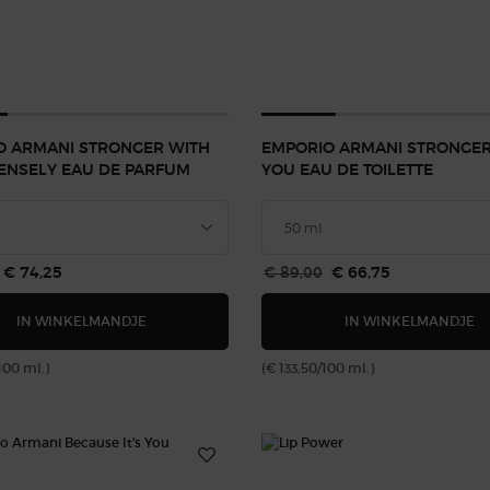
O ARMANI STRONGER WITH
EMPORIO ARMANI STRONGER
ENSELY EAU DE PARFUM
YOU EAU DE TOILETTE
js
Nieuwe prijs
€ 74,25
Oude prijs
€ 89,00
Nieuwe prijs
€ 66,75
EMPORIO ARMANI STRONGER WITH YOU INTENSE
E
IN WINKELMANDJE
IN WINKELMANDJE
100 ml.)
(€ 133,50/100 ml.)