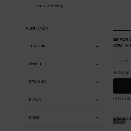
Huidverzorging
VERFIJNEN
EMPORI
YOU INT
TEXTUUR
FINISH
Oude pri
€ 99,00
DEKKING
(€ 148,50/
KLEUR
PRIJS
-25%