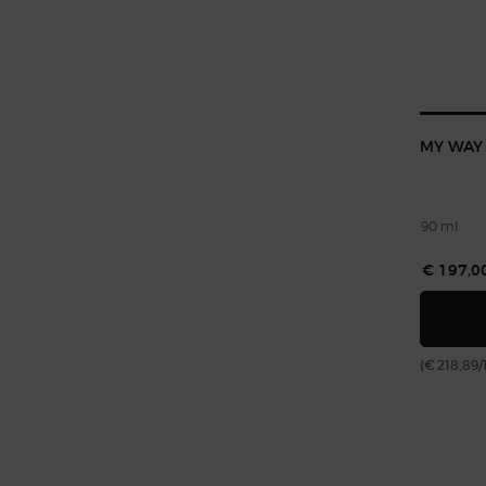
MY WAY
90 ml
€ 197,0
(€ 218,89/